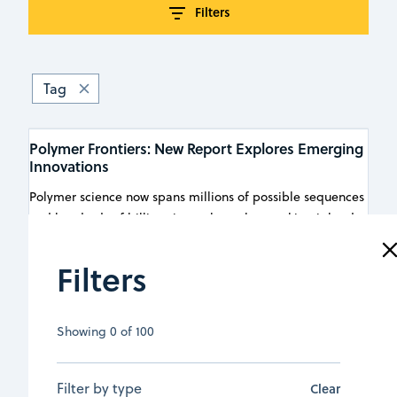
Filters
Tag
Polymer Frontiers: New Report Explores Emerging
Innovations
Polymer science now spans millions of possible sequences
and hundreds of billions in market value, making it harder
than ever to spot what matters. A new joint report with
PetroChina SAMRI maps the emerging topics shaping
Filters
energy storage, sustainable materials, flexible electronics,
and membranes.
Showing
0
of
100
August 3, 2026
|
文章
Read more
Filter by type
Clear