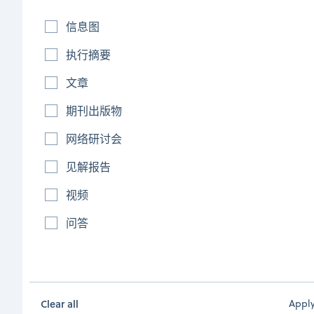
信息图
电容器、催化剂和涂层：MXene 推动工业创新
执行摘要
2D materials like graphene and carbon nanotubes are
文章
revolutionizing materials science, and now MXenes are
期刊出版物
introducing even greater adaptability and high-
performance properties. Find out why MXenes are
网络研讨会
versatile industrial materials.
见解报告
June 23, 2026
|
文章
视频
Read more
问答
埃博拉：它如何持续挑战现代疫情科学
随着埃博拉疫情再次爆发，针对这一毁灭性疾病的研究不断加
Clear all