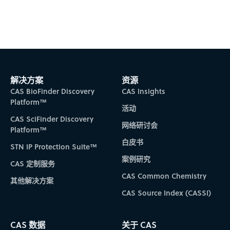
Subscribe to CAS Insights
解决方案
资源
CAS BioFinder Discovery
CAS Insights
Platform™
活动
CAS SciFinder Discovery
网络研讨会
Platform™
白皮书
STN IP Protection Suite™
案例研究
CAS 定制服务
CAS Common Chemistry
其他解决方案
CAS Source Index (CASSI)
CAS 数据
关于 CAS