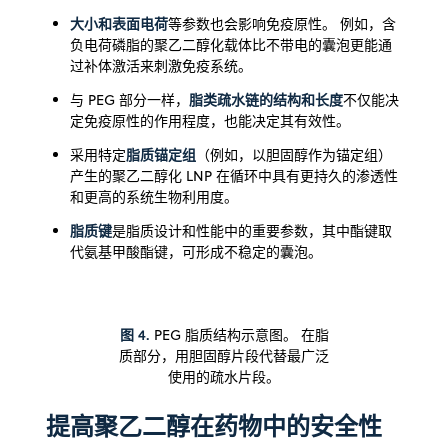
大小和表面电荷
等参数也会影响免疫原性。 例如，含
负电荷磷脂的聚乙二醇化载体比不带电的囊泡更能通
过补体激活来刺激免疫系统。
脂类疏水链的结构和长度
与 PEG 部分一样，
不仅能决
定免疫原性的作用程度，也能决定其有效性。
脂质锚定组
采用特定
（例如，以胆固醇作为锚定组）
产生的聚乙二醇化 LNP 在循环中具有更持久的渗透性
和更高的系统生物利用度。
脂质键
是脂质设计和性能中的重要参数，其中酯键取
代氨基甲酸酯键，可形成不稳定的囊泡。
图 4.
PEG 脂质结构示意图。 在脂
质部分，用胆固醇片段代替最广泛
使用的疏水片段。
提高聚乙二醇在药物中的安全性