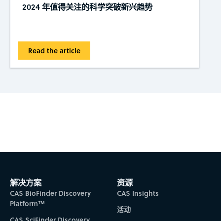
2024 年值得关注的科学突破新兴趋势
Read the article
Subscribe to CAS Insights
解决方案
资源
CAS BioFinder Discovery
CAS Insights
Platform™
活动
CAS SciFinder Discovery