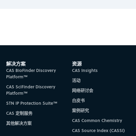
Subscribe to CAS Insights
解决方案
资源
CAS BioFinder Discovery
CAS Insights
Platform™
活动
CAS SciFinder Discovery
网络研讨会
Platform™
白皮书
STN IP Protection Suite™
案例研究
CAS 定制服务
CAS Common Chemistry
其他解决方案
CAS Source Index (CASSI)