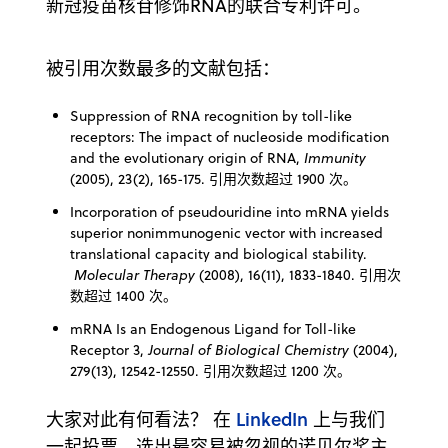
新冠疫苗核苷修饰RNA的联合专利许可。
被引用次数最多的文献包括：
Suppression of RNA recognition by toll-like
receptors: The impact of nucleoside modification
and the evolutionary origin of RNA,
Immunity
(2005), 23(2), 165-175. 引用次数超过 1900 次。
Incorporation of pseudouridine into mRNA yields
superior nonimmunogenic vector with increased
translational capacity and biological stability.
Molecular Therapy
(2008), 16(11), 1833-1840. 引用次
数超过 1400 次。
mRNA Is an Endogenous Ligand for Toll-like
Receptor 3,
Journal of Biological Chemistry
(2004),
279(13), 12542-12550. 引用次数超过 1200 次。
LinkedIn
大家对此有何看法？ 在
上与我们
一起投票，选出最容易被忽视的诺贝尔奖主