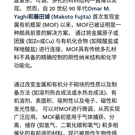
建复杂、可调、多孔的材料结构一直难以实
Omar M.
现。 然而，自 20 世纪 90 年代
Yaghi和藤田诚 (Makoto Fujita)
首次发现金
属有机框架 (MOF) 以来，MOF已被证明是一
种颇具前景的解决方案。 通过将金属原子或
团簇 (如Zn或Cu) 与有机化合物 (如羧酸盐或
咪唑酸盐) 进行连接，MOF具有传统多孔材
料不具备的精确控制的刚性纳米结构和化学
功能化。
通过改变金属和有机分子砌块的性质以及制
备方法 (如溶剂热合成法或水热合成法)、有
机溶剂、表面积、吸附性以及电子、磁性和
发光性能， 可以对MOF进行微调，从而实现
广泛应用。 MOF最初是用于气体捕获、分
离、储存 (如氢气、二氧化碳和氧气) 和多相
催化的有前途的材料，现已被用作生物传感