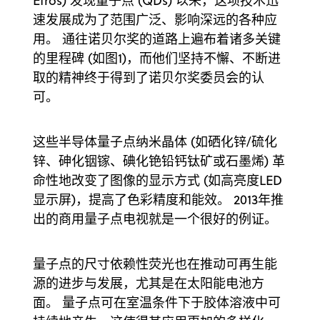
Efros) 发现量子点 (QDs) 以来，这项技术迅
速发展成为了范围广泛、影响深远的各种应
用。 通往诺贝尔奖的道路上遍布着诸多关键
的里程碑 (如图1)，而他们坚持不懈、不断进
取的精神终于得到了诺贝尔奖委员会的认
可。
这些半导体量子点纳米晶体 (如硒化锌/硫化
锌、砷化铟镓、碘化铯铅钙钛矿或石墨烯) 革
命性地改变了图像的显示方式 (如高亮度LED
显示屏)，提高了色彩精度和能效。 2013年推
出的商用量子点电视就是一个很好的例证。
量子点的尺寸依赖性荧光也在推动可再生能
源的进步与发展，尤其是在太阳能电池方
面。 量子点可在室温条件下于胶体溶液中可