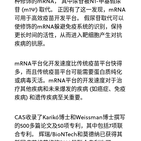
种修饰的mRNA， 其中尿苷被N1-甲基假尿
苷 (m1Ψ) 取代。 正因有了这一发现，mRNA
可用于高效疫苗开发平台。 假尿苷取代可以
使修饰的mRNA躲避免疫系统的识别，保持
更长时间的活性，从而进入靶细胞产生对抗
疾病的抗原。
mRNA平台化开发速度比传统疫苗平台快得
多，而且传统疫苗平台可能需要蛋白质纯化
或病毒灭活。mRNA平台的开发速度对于治
疗其他疾病和未来爆发的疾病 (如癌症、免疫
疾病) 和遗传疾病至关重要。
CAS收录了Karikó博士和Weissman博士撰写
的500多篇论文及50项专利，其中包括7项联
合专利。 辉瑞/BioNTech和莫德纳已获得其