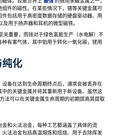
最强
的磁体。钕是世界上
的商用永磁金属之一；
他组件的磁性。在某些情况下，镨等关键金属可
组件包括用于高密度数据存储的硬盘驱动器、用
以及用于扬声器和耳机的微型磁铁。
至关重要，而铱对于绿色氢能生产（水电解）不
各种有害气体，其中铂用于转化一氧化碳，铑用
。
与纯化
，设备在达到生命周期终点后，通常会被丢弃在
其中的关键金属并将其重新用于新设备。虽然这
方法可以在关键金属生命周期的初期提高其提取
冶金和火法冶金，每种工艺都涵盖了具体的流
。火法冶金包括高温熔炼和焙烧、用于去除挥发