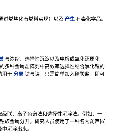
产生
通过燃烧化石燃料实现）以及
有毒化学品。
发
与浓缩、选择性沉淀以及电解或氧化还原化
的多种金属盐阵列中高效率选择性结合氯化锂的
分离
功用于
钴与镍，只需简单加入碳酸盐，即可
取级联、离子色谱法和选择性沉淀法。例如，一
铂族金属分开。研究人员使用了一种名为葫芦[6]
液中沉淀出来。