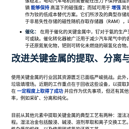
像稳定，电动汽车电机则需要能在压力下保持强度
能够保持
增强
镝
高温下的磁强度；而铽可用于
其
作为钕的低成本替代方案。它们所涉及的典型存储
于非易失性存储的磁性随机存取存储器（RAM），
催化：
在用于催化的关键金属中，钌对于氨的生产
可或缺。催化转化器被广泛用于减少汽车尾气中的
于还原氮氧化物，钯则可转化未燃烧的碳氢化合物
改进关键金属的提取、分离
使用关键金属的行业因其资源匮乏已面临严峻挑战。此外
垃圾填埋场。近期的工作重点在于回收这些设备，以提取
一定程度上取得了成功
在
并应作为优先事项，但还有其他
率，例如采矿、分离和纯化。
目前从其他元素中提取关键金属的典型工艺有两种：湿法
程。湿法冶金包括酸浸、碱浸、溶剂萃取和离子交换工艺