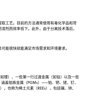
提取工艺。目前的方法通常使用有毒化学品和苛
用溶剂而效率低下。此外，由于分离技术落后，
法可能很快就能满足市场需求和环境要求。
（如锂）、一些第一行过渡金属（如钴）以及一些
，涵盖铂族金属（PGMs）——铂、钯、铑、钌、
），也称为稀土元素（REEs），包括镧、铈、