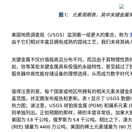
图 1：
元素周期表，其中关键金属用
美国地质调查局（USGS）监测着一组更大的集合，称为
由于它们相对丰富且拥有成熟的提纯工艺，我们未将其纳
关键金属不仅价值极高且分布不均，而且由于其物理性质
如，钕等某些关键金属具有极强的永磁特性，甚至超过了
服务器中高性能存储设备的理想选择，从而成为数字时代
值得注意的是，每个国家或地区所拥有的相关元素关键金属
盖范围，并定期发布报告和更新。表 1 显示了 USGS 
热力图；请注意，USGS 将铂族金属 (PGM) 和镧系元素
则单独列出。正如预期的那样，碲的丰度非常低，加拿大报告的储
美国为 3.8 千公吨，俄罗斯为 5.8 千公吨。相比之下，
(REE) 储量为 4400 万公吨，美国的稀土元素储量为 180 