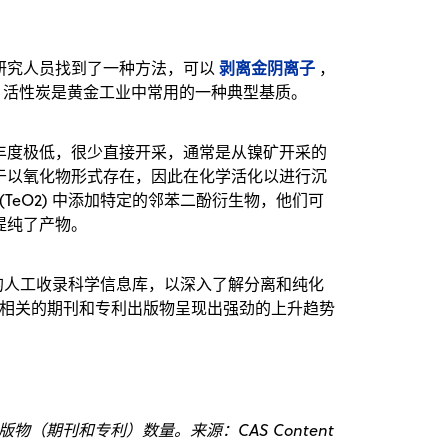
剥离金阴离子
研究人员找到了一种方法，可以
，
精；活性炭是黄金工业中常用的一种典型基质。
丰度极低，很少直接开采，通常是从镍矿开采的
于以氧化物形式存在，因此在化学活化以进行沉
(TeO2) 中添加特定的邻苯二酚衍生物，他们可
提纯了产物。
的人工收录科学信息库，以深入了解分离和纯化
工艺相关的期刊和专利出版物呈现出强劲的上升趋势
出版物（期刊和专利）数量。来源：CAS Content