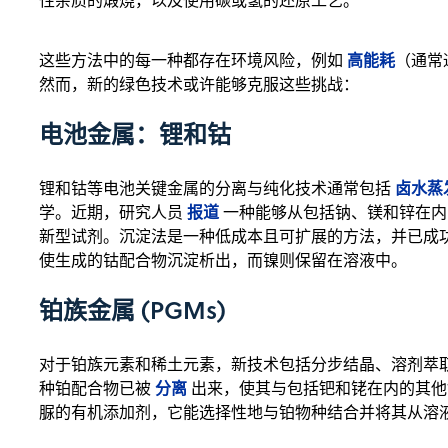
性杂质的煅烧，以及使用碳或氢的还原工艺。
高能耗
这些方法中的每一种都存在环境风险，例如
（通常
然而，新的绿色技术或许能够克服这些挑战：
电池金属：锂和钴
卤水蒸
锂和钴等电池关键金属的分离与纯化技术通常包括
报道
学。近期，研究人员
一种能够从包括钠、镁和锌在内
新型试剂。沉淀法是一种低成本且可扩展的方法，并已成
使生成的钴配合物沉淀析出，而镍则保留在溶液中。
铂族金属 (PGMs)
对于铂族元素和稀土元素，新技术包括分步结晶、溶剂萃
分离
种铂配合物已被
出来，使其与包括钯和铑在内的其他
脲的有机添加剂，它能选择性地与铂物种结合并将其从溶