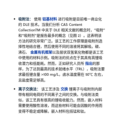
吸附法：
铝基材料
使用
进行吸附是目前唯一商业化
的 DLE 技术。当我们分析 CAS Content
CollectionTM 中关于 DLE 相关文献的概念时，“吸附”
和“吸附剂”是报告最多的概念（见图 2）。这表明该
方法的研究非常广泛。该工艺的工作原理是吸附剂选
择性地结合锂，然后使用不同的溶液将其解吸。碳、
金属有机框架
沸石、
以及层状双氢氧化物都是该工艺
中使用的材料示例。吸附法的优点在于其具有高锂吸
指出
收潜力和低能耗。然而，正如研究人员所
的那
样，为了达到最高的技术就绪水平（TRL），吸附法要
求最低锂含量 >100 mg/L，卤水温度需在 50℃ 左右，
且盐度需足够高。
离子交换法：
交换
该工艺涉及
锂离子与吸附剂内部
带有相同电荷的不同离子之间的交换。与吸附法类
似，该工艺具有很高的锂吸收能力。然而，嵌入材料
需要使用酸性溶液，而这些材料可能会因酸的作用而
变得不稳定或降解。嵌入材料包括锰和钛。