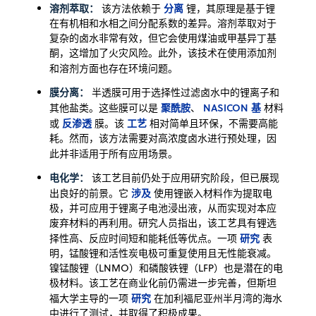
溶剂萃取：
分离
该方法依赖于
锂，其原理是基于锂
在有机相和水相之间分配系数的差异。溶剂萃取对于
复杂的卤水非常有效，但它会使用煤油或甲基异丁基
酮，这增加了火灾风险。此外，该技术在使用添加剂
和溶剂方面也存在环境问题。
膜分离：
半透膜可用于选择性过滤卤水中的锂离子和
聚酰胺
NASICON 基
其他盐类。这些膜可以是
、
材料
反渗透
工艺
或
膜。该
相对简单且环保，不需要高能
耗。然而，该方法需要对高浓度卤水进行预处理，因
此并非适用于所有应用场景。
电化学：
该工艺目前仍处于应用研究阶段，但已展现
涉及
出良好的前景。它
使用锂嵌入材料作为提取电
极，并可应用于锂离子电池浸出液，从而实现对本应
废弃材料的再利用。研究人员指出，该工艺具有锂选
研究
择性高、反应时间短和能耗低等优点。一项
表
明，锰酸锂和活性炭电极可重复使用且无性能衰减。
镍锰酸锂（LNMO）和磷酸铁锂（LFP）也是潜在的电
极材料。该工艺在商业化前仍需进一步完善，但斯坦
研究
福大学主导的一项
在加利福尼亚州半月湾的海水
中进行了测试，并取得了积极成果。