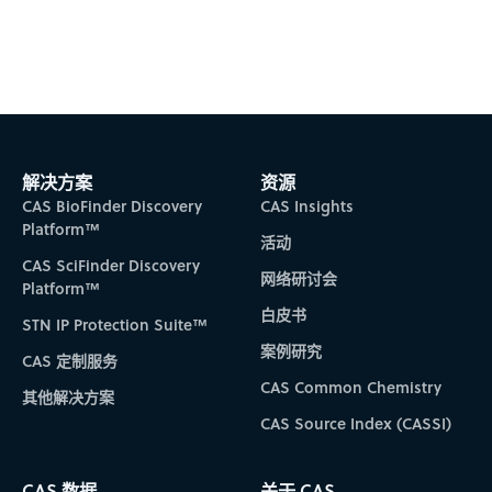
Subscribe to CAS Insights
解决方案
资源
CAS BioFinder Discovery
CAS Insights
Platform™
活动
CAS SciFinder Discovery
网络研讨会
Platform™
白皮书
STN IP Protection Suite™
案例研究
CAS 定制服务
CAS Common Chemistry
其他解决方案
CAS Source Index (CASSI)
CAS 数据
关于 CAS