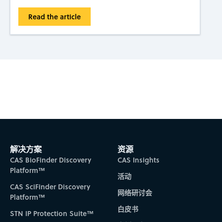
Read the article
Subscribe to CAS Insights
解决方案
资源
CAS BioFinder Discovery
CAS Insights
Platform™
活动
CAS SciFinder Discovery
网络研讨会
Platform™
白皮书
STN IP Protection Suite™