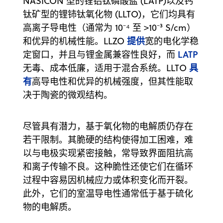
NASICON 型的锂铝钛磷酸盐 (LATP)以及钙
钛矿型的锂铈钛氧化物 (LLTO)，它们均具有
高离子导电性（通常为 10⁻⁴ 至 >10⁻³ S/cm）
提供
和优异的机械性能。LLZO
宽的电化学稳
LATP
定窗口，并且与锂金属兼容性良好，而
具
无毒、成本低廉，适用于混合系统。LLTO
有
高导电性和优异的机械强度，但其性能取
决于陶瓷的微观结构。
尽管具有潜力，基于氧化物的电解质仍存在
若干限制。其脆硬的结构使得加工困难，难
以与电极实现紧密接触，常导致界面阻抗高
和离子传输不良。这种脆性还使它们在循环
过程中容易因机械应力或体积变化而开裂。
此外，它们的室温导电性通常低于基于硫化
物的电解质。