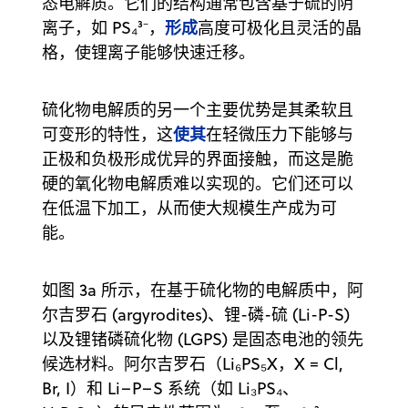
态电解质。它们的结构通常包含基于硫的阴
形成
离子，如 PS₄³⁻，
高度可极化且灵活的晶
格，使锂离子能够快速迁移。
硫化物电解质的另一个主要优势是其柔软且
使其
可变形的特性，这
在轻微压力下能够与
正极和负极形成优异的界面接触，而这是脆
硬的氧化物电解质难以实现的。它们还可以
在低温下加工，从而使大规模生产成为可
能。
如图 3a 所示，在基于硫化物的电解质中，阿
尔吉罗石 (argyrodites)、锂-磷-硫 (Li-P-S)
以及锂锗磷硫化物 (LGPS) 是固态电池的领先
候选材料。阿尔吉罗石（Li₆PS₅X，X = Cl,
Br, I）和 Li–P–S 系统（如 Li₃PS₄、