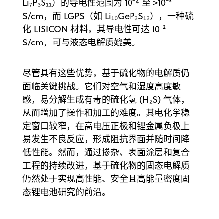
Li₇P₃S₁₁）的导电性范围为 10⁻⁴ 至 >10⁻³
S/cm，而 LGPS（如 Li₁₀GeP₂S₁₂），一种硫
化 LISICON 材料，其导电性可达 10⁻²
S/cm，可与液态电解质媲美。
尽管具有这些优势，基于硫化物的电解质仍
面临关键挑战。它们对空气和湿度高度敏
感，易分解生成有毒的硫化氢 (H₂S) 气体，
从而增加了操作和加工的难度。其电化学稳
定窗口较窄，在高电压正极和锂金属负极上
易发生不良反应，形成阻抗界面并随时间降
低性能。然而，通过掺杂、表面涂层和复合
工程的持续改进，基于硫化物的固态电解质
仍然处于实现高性能、安全且高能量密度固
态锂电池研究的前沿。