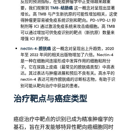
反应的预测指标，在免疫肿瘤学中正变得越来越重
TMB-结肠癌
要，我们观察到
这一概念对呈现出显著
增长。高 TMB 与产生新抗原的可能性增加相关，这使
得肿瘤更容易被免疫系统识别和靶向。PD-1/PD-L1 抑
制剂等 ICI 通过激活免疫系统来攻击癌细胞。高 TMB
可以通过增加可供免疫识别的靶点（新抗原）数量来
增强 ICI 的疗效。
nectin-4-膀胱癌
这一概念对呈现出上升趋势，2020
年至 2022 年间的相关出版物增加了六倍。Nectin-4
是一种在细胞间连接形成中发挥作用的细胞粘附分
子。它在尿路上皮癌（最常见的膀胱癌类型）中高表
达。其过表达与肿瘤进展和预后不良有关。高水平的
nectin-4 表达可用作膀胱癌的诊断标志物，有助于识
别可能从靶向治疗中获益的患者。
治疗靶点与癌症类型
癌症治疗中靶点的识别已成为精准肿瘤学的
基石，旨在开发能够特异性靶向癌细胞同时