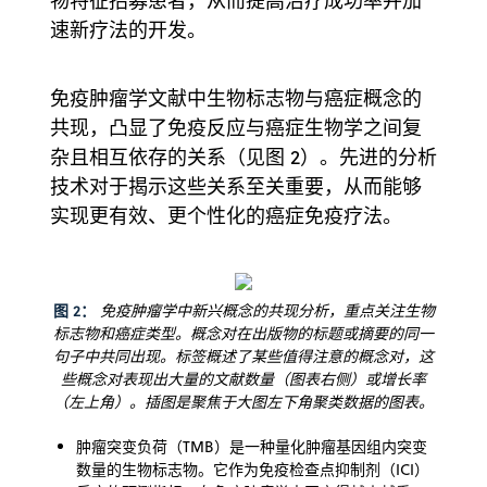
物特征招募患者，从而提高治疗成功率并加
速新疗法的开发。
免疫肿瘤学文献中生物标志物与癌症概念的
共现，凸显了免疫反应与癌症生物学之间复
杂且相互依存的关系（见图 2）。先进的分析
技术对于揭示这些关系至关重要，从而能够
实现更有效、更个性化的癌症免疫疗法。
图 2：
免疫肿瘤学中新兴概念的共现分析，重点关注生物
标志物和癌症类型。概念对在出版物的标题或摘要的同一
句子中共同出现。标签概述了某些值得注意的概念对，这
些概念对表现出大量的文献数量（图表右侧）或增长率
（左上角）。插图是聚焦于大图左下角聚类数据的图表。
肿瘤突变负荷（TMB）是一种量化肿瘤基因组内突变
数量的生物标志物。它作为免疫检查点抑制剂（ICI）