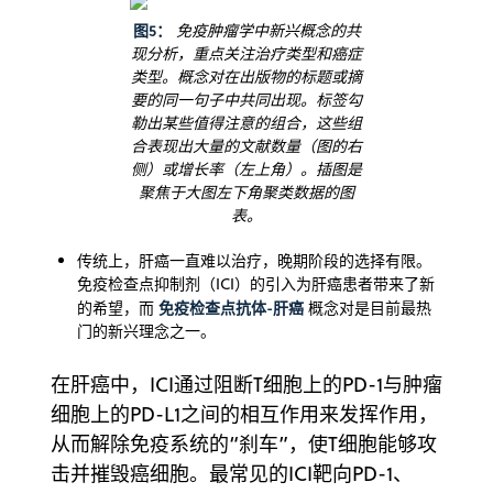
图5：
免疫肿瘤学中新兴概念的共
现分析，重点关注治疗类型和癌症
类型。概念对在出版物的标题或摘
要的同一句子中共同出现。标签勾
勒出某些值得注意的组合，这些组
合表现出大量的文献数量（图的右
侧）或增长率（左上角）。插图是
聚焦于大图左下角聚类数据的图
表。
传统上，肝癌一直难以治疗，晚期阶段的选择有限。
免疫检查点抑制剂（ICI）的引入为肝癌患者带来了新
免疫检查点抗体-肝癌
的希望，而
概念对是目前最热
门的新兴理念之一。
在肝癌中，ICI通过阻断T细胞上的PD-1与肿瘤
细胞上的PD-L1之间的相互作用来发挥作用，
从而解除免疫系统的“刹车”，使T细胞能够攻
击并摧毁癌细胞。最常见的ICI靶向PD-1、