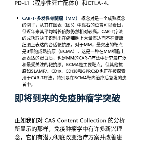
PD-L1（程序性死亡配体1）和CTLA-4。
CAR-T-多发性骨髓瘤（MM）
概念对是一个成熟概念
的例子，从其在图表（图5）中靠右的位置可以看出，
但近年来其平均增长倍数仍然相对较高。CAR-T疗法
的成功取决于识别出在癌细胞上大量表达而不在健康
细胞上表达的合适靶抗原。对于MM，最突出的靶点
是B细胞成熟抗原（BCMA），这是一种在MM细胞上
高表达的蛋白质，也是MM的CAR-T疗法中研究最广泛
和最受关注的靶抗原。BCMA是主要靶点，但其他抗
原如SLAMF7、CD19、CD138和GPRC5D也正在被探索
用于CAR-T疗法，特别是在BCMA靶向治疗后复发的患
者中。
即将到来的免疫肿瘤学突破
正如我们对 CAS Content Collection 的分析
所显示的那样，免疫肿瘤学中有许多新兴理
念，它们有潜力彻底改变治疗方案并改善患