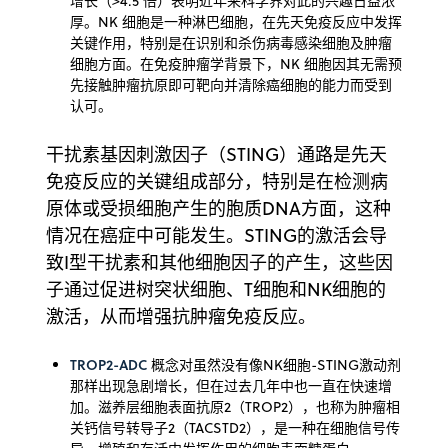
增长（>4.5 倍）表明近年来科学界对此的兴趣日益浓
厚。NK 细胞是一种淋巴细胞，在先天免疫反应中发挥
关键作用，特别是在识别和杀伤病毒感染细胞及肿瘤
细胞方面。在免疫肿瘤学背景下，NK 细胞因其无需预
先接触肿瘤抗原即可靶向并清除癌细胞的能力而受到
认可。
干扰素基因刺激因子（STING）通路是先天
免疫反应的关键组成部分，特别是在检测病
原体或受损细胞产生的胞质DNA方面，这种
情况在癌症中可能发生。STING的激活会导
致I型干扰素和其他细胞因子的产生，这些因
子通过促进树突状细胞、T细胞和NK细胞的
激活，从而增强抗肿瘤免疫反应。
TROP2-ADC
概念对虽然没有像NK细胞-STING激动剂
那样出现急剧增长，但在过去几年中也一直在快速增
加。滋养层细胞表面抗原2（TROP2），也称为肿瘤相
关钙信号转导子2（TACSTD2），是一种在细胞信号传