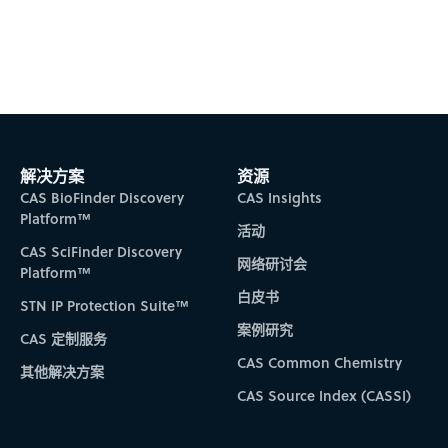
Subscribe to CAS Insights
解决方案
资源
CAS BioFinder Discovery
CAS Insights
Platform™
活动
CAS SciFinder Discovery
网络研讨会
Platform™
白皮书
STN IP Protection Suite™
案例研究
CAS 定制服务
CAS Common Chemistry
其他解决方案
CAS Source Index (CASSI)