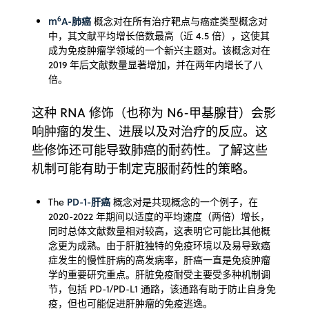
6
m
A-肺癌
概念对在所有治疗靶点与癌症类型概念对
中，其文献平均增长倍数最高（近 4.5 倍），这使其
成为免疫肿瘤学领域的一个新兴主题对。该概念对在
2019 年后文献数量显著增加，并在两年内增长了八
倍。
这种 RNA 修饰（也称为 N6-甲基腺苷）会影
响肿瘤的发生、进展以及对治疗的反应。这
些修饰还可能导致肺癌的耐药性。了解这些
机制可能有助于制定克服耐药性的策略。
PD-1-肝癌
The
概念对是共现概念的一个例子，在
2020-2022 年期间以适度的平均速度（两倍）增长，
同时总体文献数量相对较高，这表明它可能比其他概
念更为成熟。由于肝脏独特的免疫环境以及易导致癌
症发生的慢性肝病的高发病率，肝癌一直是免疫肿瘤
学的重要研究重点。肝脏免疫耐受主要受多种机制调
节，包括 PD-1/PD-L1 通路，该通路有助于防止自身免
疫，但也可能促进肝肿瘤的免疫逃逸。