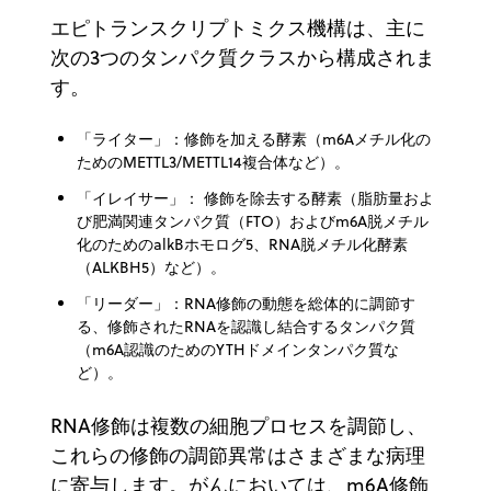
エピトランスクリプトミクス機構は、主に
次の3つのタンパク質クラスから構成されま
す。
「ライター」：修飾を加える酵素（m6Aメチル化の
ためのMETTL3/METTL14複合体など）。
「イレイサー」： 修飾を除去する酵素（脂肪量およ
び肥満関連タンパク質（FTO）およびm6A脱メチル
化のためのalkBホモログ5、RNA脱メチル化酵素
（ALKBH5）など）。
「リーダー」：RNA修飾の動態を総体的に調節す
る、修飾されたRNAを認識し結合するタンパク質
（m6A認識のためのYTHドメインタンパク質な
ど）。
RNA修飾は複数の細胞プロセスを調節し、
これらの修飾の調節異常はさまざまな病理
に寄与します。がんにおいては、m6A修飾