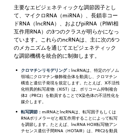
主要なエピジェネティックな調節因子とし
て、マイクロRNA（miRNA）、長鎖非コー
ドRNA（lncRNA）、およびpiRNA（PIWI相
互作用RNA）の3つのクラスが明らかになっ
ています。これらのncRNAは、主に次の5つ
のメカニズムを通じてエピジェネティック
な調節機構を統合的に制御します。
クロマチンリモデリング：
lncRNAは、特定のゲノム
領域にクロマチン修飾複合体を動員し、クロマチン
構造と遺伝子発現を規定します。たとえば、X不活性
化特異的転写産物（XIST）は、ポリコーム抑制複合
体2（PRC2）を動員することでX染色体の不活性化を
媒介します。
転写調節：
miRNAとlncRNAは、転写因子もしくは
RNAポリメラーゼと相互作用することによって転写
を調節します。たとえば、lncRNA HOX転写物アン
チセンス遺伝子間RNA（HOTAIR）は、PRC2を動員