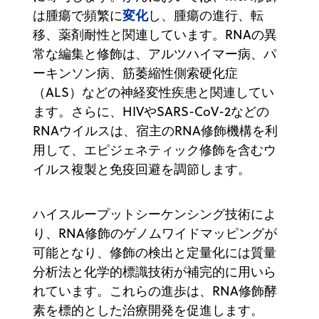
変化
は腫瘍で頻繁に
し、腫瘍の進行、転
移、薬剤耐性と関連しています。RNAの異
常な編集と修飾は、アルツハイマー病、パ
ーキンソン病、筋萎縮性側索硬化症
（ALS）などの神経変性疾患と関連してい
ます。さらに、HIVやSARS-CoV-2などの
RNAウイルスは、宿主のRNA修飾機構を利
用して、エピジェネティック修飾を含むウ
イルス複製と免疫回避を調節します。
ハイスループットシーケンシング技術によ
り、RNA修飾のゲノムワイドマッピングが
可能となり、修飾の検出と定量化には質量
分析法と化学的標識技術が補完的に用いら
れています。これらの進歩は、RNA修飾酵
素を標的とした治療開発を促進します。