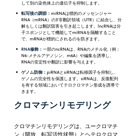
して別の染色体上の遺伝子を抑制します。
転写後の調節：
miRNAは標的のメッセンジャー
RNA（mRNA）の3′非翻訳領域（UTR）に結合し、分
解もしくは翻訳阻害を引き起こします。lncRNAは分
子スポンジとして機能してmiRNAを隔離すること
で、mRNAが標的にされるのを防ぎます。
RNA修飾：
一部のncRNAは、RNAのメチル化（例：
N6-メチルアデノシン、m6A）や編集を誘導し、
RNAの安定性や翻訳に影響を与えます。
ゲノム防御：
piRNAとsiRNAは転移因子を抑制し、
ゲノムの完全性を保護します。siRNAは、反復配列
を有する領域においてテロクロマチン形成を誘導で
きます。
クロマチンリモデリング
クロマチンリモデリングは、ユークロマチ
ン（開放、転写活性状態）とヘテロクロマ