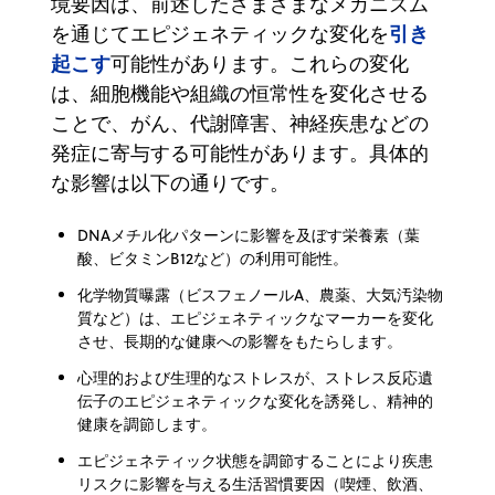
境要因は、前述したさまざまなメカニズム
引き
を通じてエピジェネティックな変化を
起こす
可能性があります。これらの変化
は、細胞機能や組織の恒常性を変化させる
ことで、がん、代謝障害、神経疾患などの
発症に寄与する可能性があります。具体的
な影響は以下の通りです。
DNAメチル化パターンに影響を及ぼす栄養素（葉
酸、ビタミンB12など）の利用可能性。
化学物質曝露（ビスフェノールA、農薬、大気汚染物
質など）は、エピジェネティックなマーカーを変化
させ、長期的な健康への影響をもたらします。
心理的および生理的なストレスが、ストレス反応遺
伝子のエピジェネティックな変化を誘発し、精神的
健康を調節します。
エピジェネティック状態を調節することにより疾患
リスクに影響を与える生活習慣要因（喫煙、飲酒、