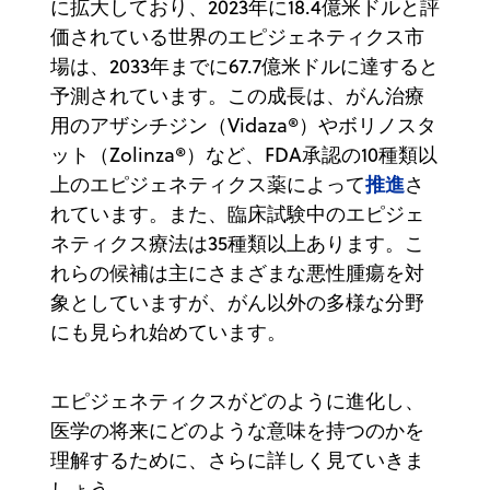
に拡大しており、2023年に18.4億米ドルと評
価されている世界のエピジェネティクス市
場は、2033年までに67.7億米ドルに達すると
予測されています。この成長は、がん治療
用のアザシチジン（Vidaza®）やボリノスタ
ット（Zolinza®）など、FDA承認の10種類以
推進
上のエピジェネティクス薬によって
さ
れています。また、臨床試験中のエピジェ
ネティクス療法は35種類以上あります。こ
れらの候補は主にさまざまな悪性腫瘍を対
象としていますが、がん以外の多様な分野
にも見られ始めています。
エピジェネティクスがどのように進化し、
医学の将来にどのような意味を持つのかを
理解するために、さらに詳しく見ていきま
しょう。