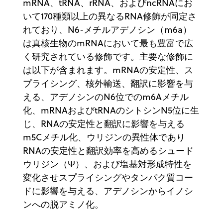
mRNA、tRNA、rRNA、およびncRNAにお
いて170種類以上の異なるRNA修飾が同定さ
れており、N6-メチルアデノシン（m6a）
は真核生物のmRNAにおいて最も豊富で広
く研究されている修飾です。主要な修飾に
は以下が含まれます。mRNAの安定性、ス
プライシング、核外輸送、翻訳に影響を与
える、アデノシンのN6位でのm6Aメチル
化、mRNAおよびtRNAのシトシンN5位に生
じ、RNAの安定性と翻訳に影響を与える
m5Cメチル化、ウリジンの異性体であり
RNAの安定性と翻訳効率を高めるシュード
ウリジン（Ψ）、および塩基対形成特性を
変化させスプライシングやタンパク質コー
ドに影響を与える、アデノシンからイノシ
ンへの脱アミノ化。