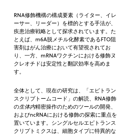
RNA修飾機構の構成要素（ライター、イレ
ーサー、リーダー）を標的とする手法が、
疾患治療戦略として探求されています。た
とえば、m6A脱メチル化酵素であるFTO阻
害剤はがん治療において有望視されてお
り、一方、mRNAワクチンにおける修飾ヌ
クレオチドは安定性と翻訳効率を高めま
す。
全体として、現在の研究は、「エピトラン
スクリプトームコード」の解読、RNA修飾
の
生体内
精密操作のためのツールの開発、
およびncRNAにおける修飾の探索に重点を
置いています。シングルセルエピトランス
クリプトミクスは、細胞タイプに特異的な