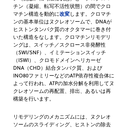
チン（凝縮、転写不活性状態）の間でクロ
改変
マチン構造を動的に
します。クロマチ
ンの基本単位はヌクレオソームで、DNAが
ヒストンタンパク質のオクタマーに巻き付
いた構造をなします。クロマチンリモデリ
ングは、スイッチ／スクロース非発酵性
（SWI/SNF）、イミテーションスイッチ
（ISWI）、クロモドメインヘリカーゼ
DNA（CHD）結合タンパク質、および
INO80ファミリーなどのATP依存性複合体に
よって行われ、ATPの加水分解を利用してヌ
クレオソームの再配置、排出、あるいは再
構築を行います。
リモデリングのメカニズムには、ヌクレオ
ソームのスライディング、ヒストンの除去