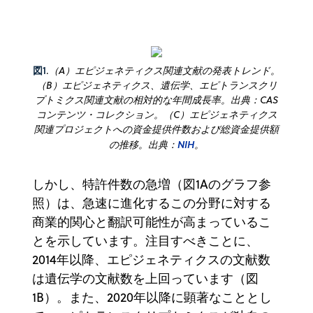
図1
.
（A）エピジェネティクス関連文献の発表トレンド。
（B）エピジェネティクス、遺伝学、エピトランスクリ
プトミクス関連文献の相対的な年間成長率。出典：CAS
コンテンツ・コレクション。（C）エピジェネティクス
関連プロジェクトへの資金提供件数および総資金提供額
の推移。出典：
NIH
。
しかし、特許件数の急増（図1Aのグラフ参
照）は、急速に進化するこの分野に対する
商業的関心と翻訳可能性が高まっているこ
とを示しています。注目すべきことに、
2014年以降、エピジェネティクスの文献数
は遺伝学の文献数を上回っています（図
1B）。また、2020年以降に顕著なこととし