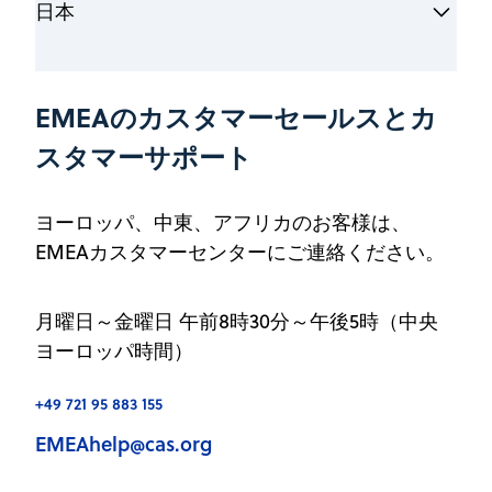
日本
+86-10-62508026/7
電話:
マネージングディレクター
china@acs-i.org
Eメール:
jsingh@acs-i.org
Eメール:
（アジア太平洋地域には、中国、インド、日
本を除くこの地域のすべての国が含まれま
日本のACSI
:
場所
EMEAのカスタマーセールスとカ
す。）
場所:
ACS International Ltd. Beijing
磯辺千春
スタマーサポート
ACS International India Pvt Ltd.
Representative Office
カントリーマネージャー
アジア太平洋地域サポート：
Baner One -1st-3rd Floor
Unit 11-08, Tower B, Raycom InfoTech Park
+81-3-5456-5696
電話:
S. No. 23, Near Baner-Pancard Club Rd.
+65 3125 2705
地域の電話番号
ヨーロッパ、中東、アフリカのお客様は、
2 Kexueyuan Nanlu, Haidian District
cisobe@acs-i.org
Eメール:
Pune 411045
+61 2 8550 2646
オーストラリアの電話番号:
EMEAカスタマーセンターにご連絡ください。
Beijing, China 100190
Maharashtra, INDIA
+82 70 4732 6766
韓国の電話番号:
場所:
apachelp@acs-i.org
Eメール:
月曜日～金曜日 午前8時30分～午後5時（中央
ACS International Ltd. 日本オフィス
ヨーロッパ時間）
〒100-6162 東京都千代田区
場所:
永田町 2-11-1 山王パークタワー3F
ACS International, Ltd
+49 721 95 883 155
日本
6 Temasek Boulevard, #23-01A
EMEAhelp@cas.org
Suntec Tower Four
www.cas.org/ja
Singapore 038986