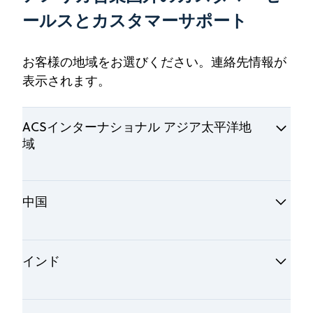
ールスとカスタマーサポート
お客様の地域をお選びください。連絡先情報が
表示されます。
ACSインターナショナル アジア太平洋地
域
CASのソリューションやサービスに関するご
中国
質問や詳しい情報については、アジア太平洋
地域カスタマーセンターまでお問い合わせく
ださい。これには、製品の機能、アカウント
中国のACSI
インド
に関する質問、セットアップやアクセス、検
索方法の策定、その他すべての質問が含まれ
Caroline Ma
ます。
General Manager
ジョティ・シン博士（Jyoti Singh）