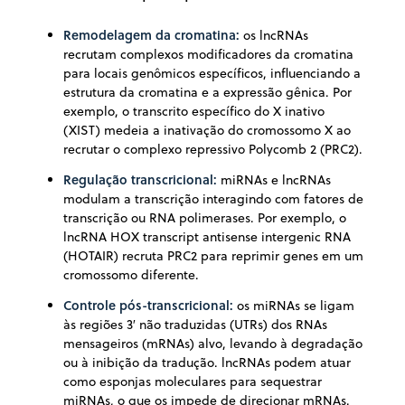
Remodelagem da cromatina:
os lncRNAs
recrutam complexos modificadores da cromatina
para locais genômicos específicos, influenciando a
estrutura da cromatina e a expressão gênica. Por
exemplo, o transcrito específico do X inativo
(XIST) medeia a inativação do cromossomo X ao
recrutar o complexo repressivo Polycomb 2 (PRC2).
Regulação transcricional:
miRNAs e lncRNAs
modulam a transcrição interagindo com fatores de
transcrição ou RNA polimerases. Por exemplo, o
lncRNA HOX transcript antisense intergenic RNA
(HOTAIR) recruta PRC2 para reprimir genes em um
cromossomo diferente.
Controle pós-transcricional:
os miRNAs se ligam
às regiões 3′ não traduzidas (UTRs) dos RNAs
mensageiros (mRNAs) alvo, levando à degradação
ou à inibição da tradução. lncRNAs podem atuar
como esponjas moleculares para sequestrar
miRNAs, o que os impede de direcionar mRNAs.