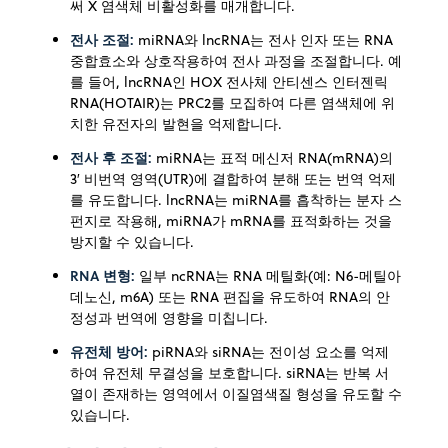
써 X 염색체 비활성화를 매개합니다.
전사 조절:
miRNA와 lncRNA는 전사 인자 또는 RNA
중합효소와 상호작용하여 전사 과정을 조절합니다. 예
를 들어, lncRNA인 HOX 전사체 안티센스 인터젠릭
RNA(HOTAIR)는 PRC2를 모집하여 다른 염색체에 위
치한 유전자의 발현을 억제합니다.
전사 후 조절:
miRNA는 표적 메신저 RNA(mRNA)의
3′ 비번역 영역(UTR)에 결합하여 분해 또는 번역 억제
를 유도합니다. lncRNA는 miRNA를 흡착하는 분자 스
펀지로 작용해, miRNA가 mRNA를 표적화하는 것을
방지할 수 있습니다.
RNA 변형:
일부 ncRNA는 RNA 메틸화(예: N6-메틸아
데노신, m6A) 또는 RNA 편집을 유도하여 RNA의 안
정성과 번역에 영향을 미칩니다.
유전체 방어:
piRNA와 siRNA는 전이성 요소를 억제
하여 유전체 무결성을 보호합니다. siRNA는 반복 서
열이 존재하는 영역에서 이질염색질 형성을 유도할 수
있습니다.