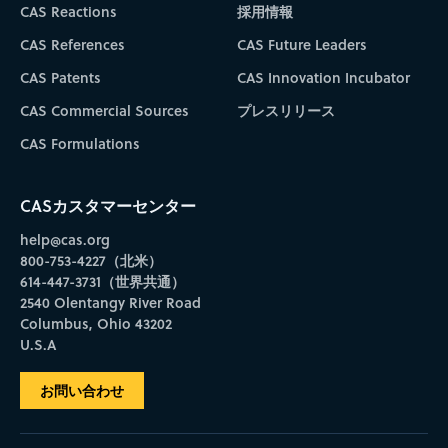
CAS Reactions
採用情報
CAS References
CAS Future Leaders
CAS Patents
CAS Innovation Incubator
CAS Commercial Sources
プレスリリース
CAS Formulations
CASカスタマーセンター
help@cas.org
800-753-4227（北米）
614-447-3731（世界共通）
2540 Olentangy River Road
Columbus, Ohio 43202
U.S.A
お問い合わせ