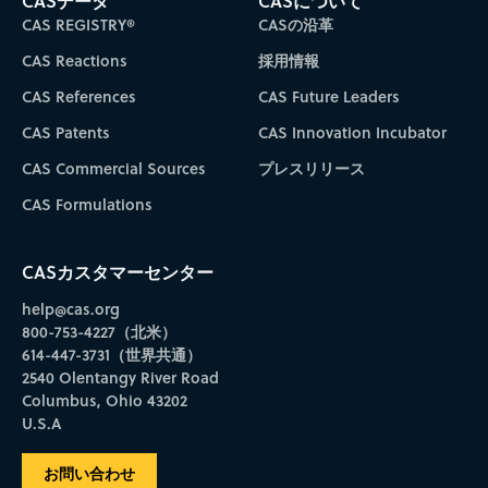
CASデータ
CASについて
CAS REGISTRY®
CASの沿革
CAS Reactions
採用情報
CAS References
CAS Future Leaders
CAS Patents
CAS Innovation Incubator
CAS Commercial Sources
プレスリリース
CAS Formulations
CASカスタマーセンター
help@cas.org
800-753-4227（北米）
614-447-3731（世界共通）
2540 Olentangy River Road
Columbus, Ohio 43202
U.S.A
お問い合わせ