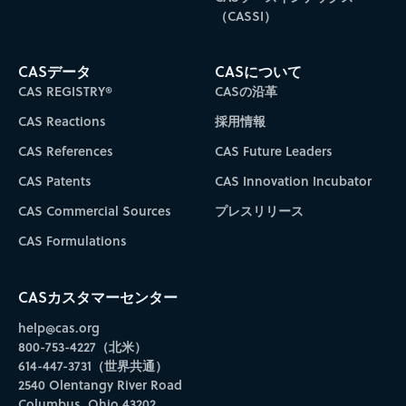
（CASSI）
CASデータ
CASについて
CAS REGISTRY®
CASの沿革
CAS Reactions
採用情報
CAS References
CAS Future Leaders
CAS Patents
CAS Innovation Incubator
CAS Commercial Sources
プレスリリース
CAS Formulations
CASカスタマーセンター
help@cas.org
800-753-4227（北米）
614-447-3731（世界共通）
2540 Olentangy River Road
Columbus, Ohio 43202