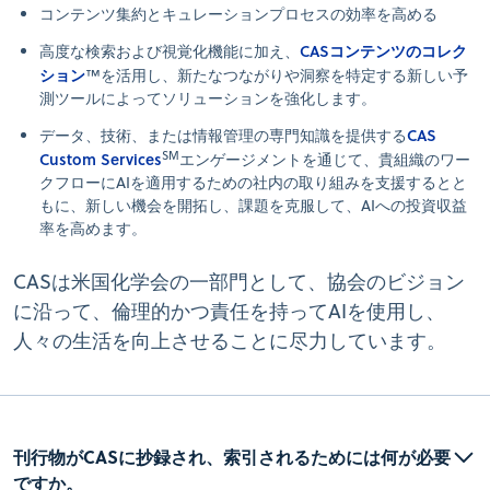
コンテンツ集約とキュレーションプロセスの効率を高める
CASコンテンツのコレク
高度な検索および視覚化機能に加え、
ション
™を活用し、新たなつながりや洞察を特定する新しい予
測ツールによってソリューションを強化します。
CAS
データ、技術、または情報管理の専門知識を提供する
SM
Custom Services
エンゲージメントを通じて、貴組織のワー
クフローにAIを適用するための社内の取り組みを支援するとと
もに、新しい機会を開拓し、課題を克服して、AIへの投資収益
率を高めます。
CASは米国化学会の一部門として、協会のビジョン
に沿って、倫理的かつ責任を持ってAIを使用し、
人々の生活を向上させることに尽力しています。
刊行物がCASに抄録され、索引されるためには何が必要
ですか。