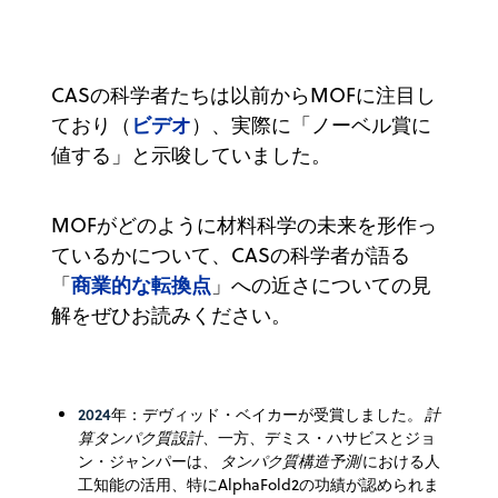
CASの科学者たちは以前からMOFに注目し
ビデオ
ており（
）、実際に「ノーベル賞に
値する」と示唆していました。
MOFがどのように材料科学の未来を形作っ
ているかについて、CASの科学者が語る
商業的な転換点
「
」への近さについての見
解をぜひお読みください。
2024
年：デヴィッド・ベイカーが受賞しました。
計
算タンパク質設計
、一方、デミス・ハサビスとジョ
ン・ジャンパーは、
タンパク質構造予測
における人
工知能の活用、特にAlphaFold2の功績が認められま