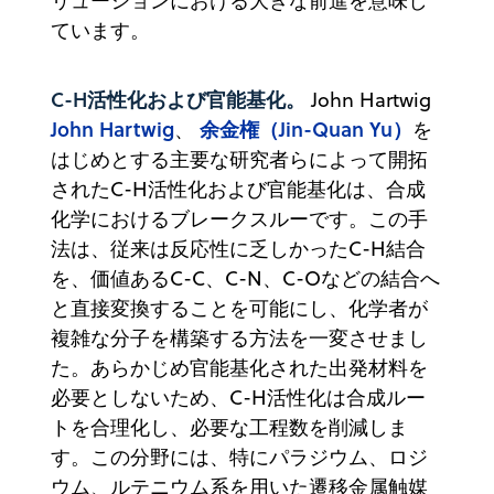
リューションにおける大きな前進を意味し
ています。
C-H活性化および官能基化。
John Hartwig
John Hartwig
余金権（Jin-Quan Yu）
、
を
はじめとする主要な研究者らによって開拓
されたC-H活性化および官能基化は、合成
化学におけるブレークスルーです。この手
法は、従来は反応性に乏しかったC-H結合
を、価値あるC-C、C-N、C-Oなどの結合へ
と直接変換することを可能にし、化学者が
複雑な分子を構築する方法を一変させまし
た。あらかじめ官能基化された出発材料を
必要としないため、C-H活性化は合成ルー
トを合理化し、必要な工程数を削減しま
す。この分野には、特にパラジウム、ロジ
ウム、ルテニウム系を用いた遷移金属触媒