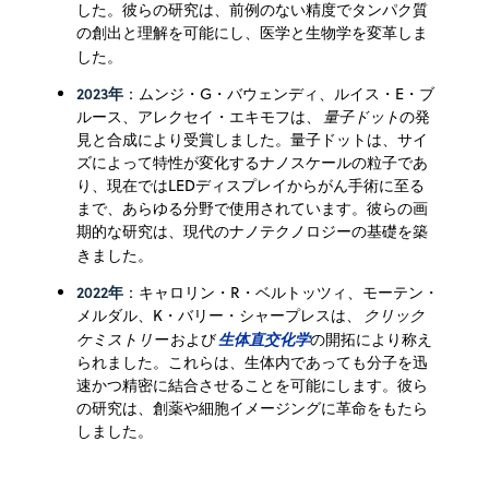
した。彼らの研究は、前例のない精度でタンパク質
の創出と理解を可能にし、医学と生物学を変革しま
した。
2023年
：ムンジ・G・バウェンディ、ルイス・E・ブ
ルース、アレクセイ・エキモフは、
量子ドット
の発
見と合成により受賞しました。量子ドットは、サイ
ズによって特性が変化するナノスケールの粒子であ
り、現在ではLEDディスプレイからがん手術に至る
まで、あらゆる分野で使用されています。彼らの画
期的な研究は、現代のナノテクノロジーの基礎を築
きました。
2022年
：キャロリン・R・ベルトッツィ、モーテン・
メルダル、K・バリー・シャープレスは、
クリック
ケミストリー
および
生体直交化学
の開拓により称え
られました。これらは、生体内であっても分子を迅
速かつ精密に結合させることを可能にします。彼ら
の研究は、創薬や細胞イメージングに革命をもたら
しました。