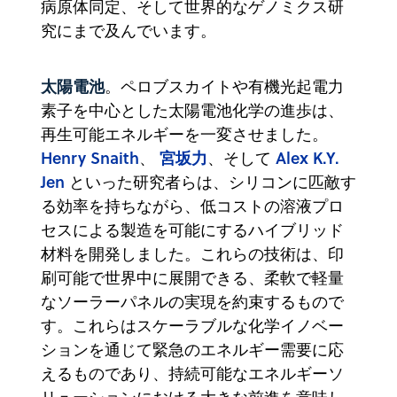
病原体同定、そして世界的なゲノミクス研
究にまで及んでいます。
太陽電池
。ペロブスカイトや有機光起電力
素子を中心とした太陽電池化学の進歩は、
再生可能エネルギーを一変させました。
Henry Snaith
宮坂力
Alex K.Y.
、
、そして
Jen
といった研究者らは、シリコンに匹敵す
る効率を持ちながら、低コストの溶液プロ
セスによる製造を可能にするハイブリッド
材料を開発しました。これらの技術は、印
刷可能で世界中に展開できる、柔軟で軽量
なソーラーパネルの実現を約束するもので
す。これらはスケーラブルな化学イノベー
ションを通じて緊急のエネルギー需要に応
えるものであり、持続可能なエネルギーソ