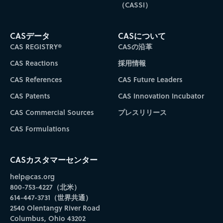
（CASSI）
CASデータ
CASについて
CAS REGISTRY®
CASの沿革
CAS Reactions
採用情報
CAS References
CAS Future Leaders
CAS Patents
CAS Innovation Incubator
CAS Commercial Sources
プレスリリース
CAS Formulations
CASカスタマーセンター
help@cas.org
800-753-4227（北米）
614-447-3731（世界共通）
2540 Olentangy River Road
Columbus, Ohio 43202