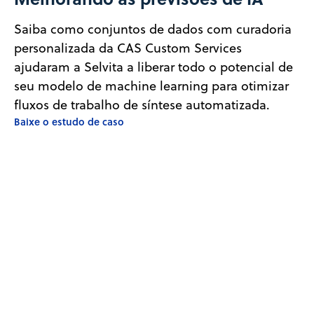
Saiba como conjuntos de dados com curadoria
personalizada da CAS Custom Services
ajudaram a Selvita a liberar todo o potencial de
seu modelo de machine learning para otimizar
fluxos de trabalho de síntese automatizada.
Baixe o estudo de caso
Tornando os dados acessíveis
Descubra como a CAS Custom Services
colaborou com pesquisadores para criar uma
coleção de dados acessível que capacita
cientistas e impulsiona a inovação.
Baixe o white paper