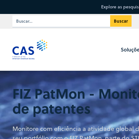
Explore as pesqui
Soluçõ
FIZ PatMon - Moni
de patentes
Monitore com eficiência a atividade global d
seu portfólio com o FIZ PatMon, parte do ST