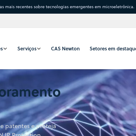
sas mais recentes sobre tecnologias emergentes em microeletrônica.
es
Serviços
CAS Newton
Setores em destaqu
toramento
e patentes e proteja
N IP Protection