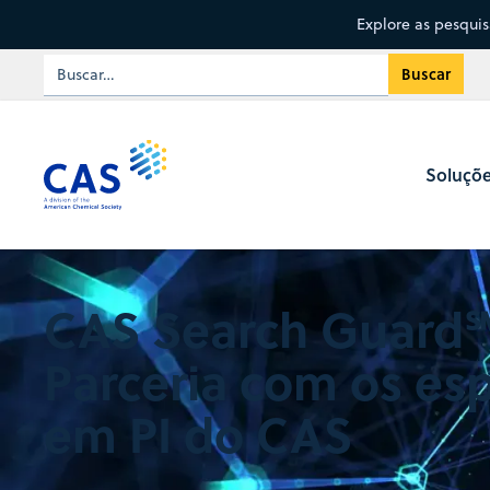
Explore as pesqui
Soluçõ
CAS Search Guard
Parceria com os esp
em PI do CAS