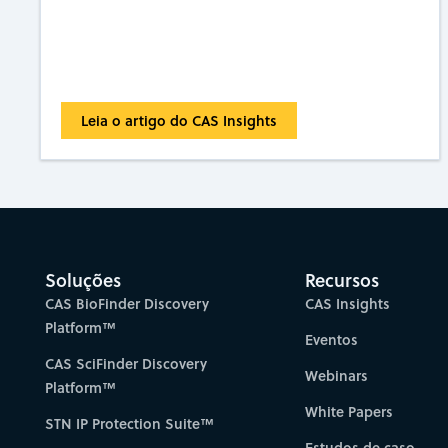
Leia o artigo do CAS Insights
Soluções
Recursos
CAS BioFinder Discovery
CAS Insights
Platform™
Eventos
CAS SciFinder Discovery
Webinars
Platform™
White Papers
STN IP Protection Suite™
Estudos de caso