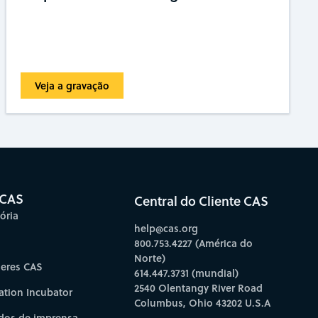
Veja a gravação
 CAS
Central do Cliente CAS
ória
help@cas.org
800.753.4227 (América do
Norte)
deres CAS
614.447.3731 (mundial)
2540 Olentangy River Road
ation Incubator
Columbus, Ohio 43202 U.S.A
os de imprensa