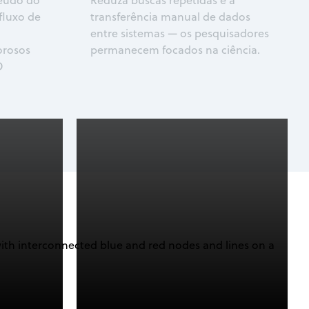
teúdo do
Reduza buscas repetidas e a
fluxo de
transferência manual de dados
entre sistemas — os pesquisadores
orosos
permanecem focados na ciência.
D