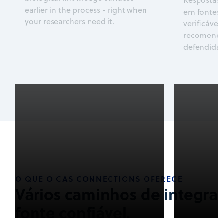
Resposta
earlier in the process - right when
em fontes
your researchers need it.
verificáv
recomend
defendid
O QUE O CAS CONNECTIONS OFERECE
Vários caminhos de integr
fonte confiável.