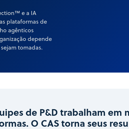
ction™ e a IA
as plataformas de
lho agênticos
organização depende
s sejam tomadas.
uipes de P&D trabalham em 
formas. O CAS torna seus resu