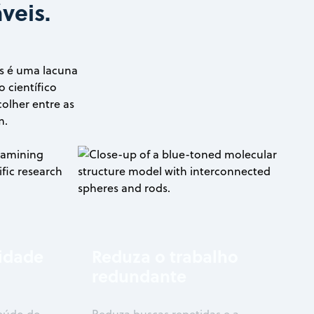
veis.
is é uma lacuna
 científico
colher entre as
m.
idade
Reduza o trabalho
redundante