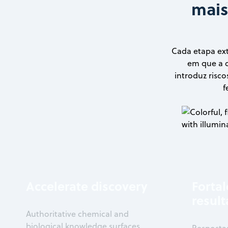
mais
Cada etapa ext
em que a d
introduz risco
f
Accelerate discovery
Fortal
result
Authoritative chemical and
biological knowledge surfaces