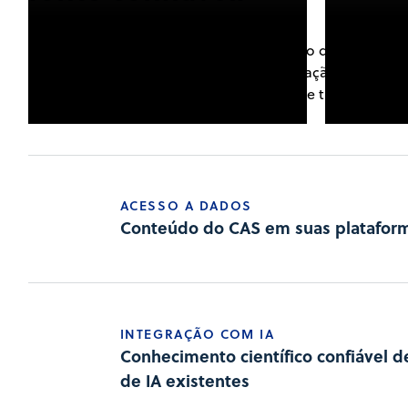
O CAS Connections incorpora o conteúdo do CAS e a I
suas ferramentas existentes. Cada integração se basei
nosso conhecimento científico confiável e tratado.
ACESSO A DADOS
Conteúdo do CAS em suas plataform
INTEGRAÇÃO COM IA
Conhecimento científico confiável d
de IA existentes