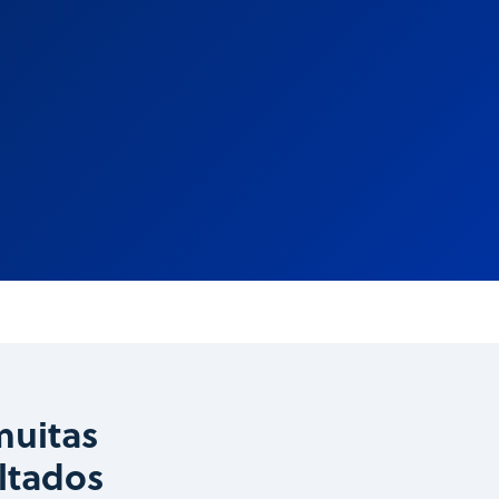
muitas
ltados