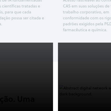
s de IA fundamentadas
Acesso rastreável ao con
 científicas tratadas e
CAS em suas soluções de 
eis, para que cada
trabalho corporativo, em
ação possa ser citada e
conformidade com os rig
a.
padrões exigidos pela P&
farmacêutica e química.
ação. Uma