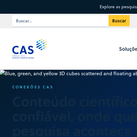
Explore as pesqui
Soluçõ
CONEXÕES CAS
Conteúdo científic
confiável, onde qu
pesquisa aconteça