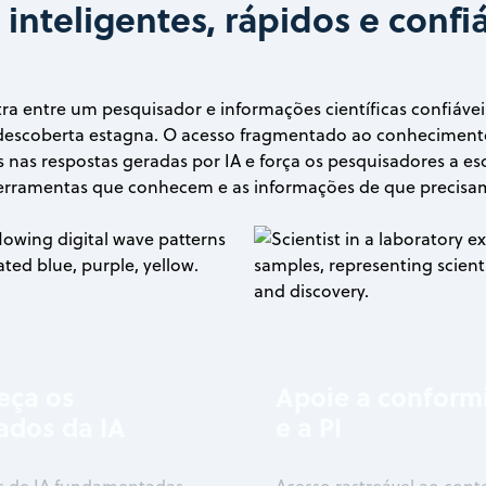
 inteligentes, rápidos e confiá
ra entre um pesquisador e informações científicas confiáve
escoberta estagna. O acesso fragmentado ao conhecimento
s nas respostas geradas por IA e força os pesquisadores a es
erramentas que conhecem e as informações de que precisa
eça os
Apoie a conform
ados da IA
e a PI