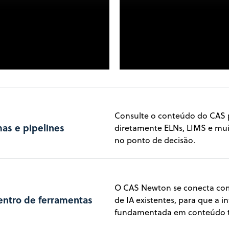
A agêntica CAS Newton às
a em toda a profundidade do
Consulte o conteúdo do CAS 
as e pipelines
diretamente ELNs, LIMS e mui
no ponto de decisão.
O CAS Newton se conecta co
entro de ferramentas
de IA existentes, para que a i
fundamentada em conteúdo tr