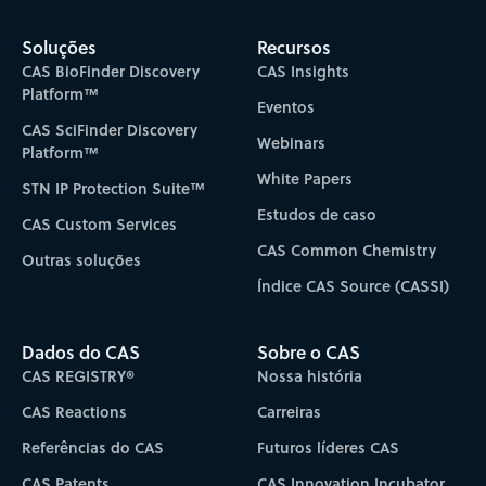
Soluções
Recursos
CAS BioFinder Discovery
CAS Insights
Platform™
Eventos
CAS SciFinder Discovery
Webinars
Platform™
White Papers
STN IP Protection Suite™
Estudos de caso
CAS Custom Services
CAS Common Chemistry
Outras soluções
Índice CAS Source (CASSI)
Dados do CAS
Sobre o CAS
CAS REGISTRY®
Nossa história
CAS Reactions
Carreiras
Referências do CAS
Futuros líderes CAS
CAS Patents
CAS Innovation Incubator