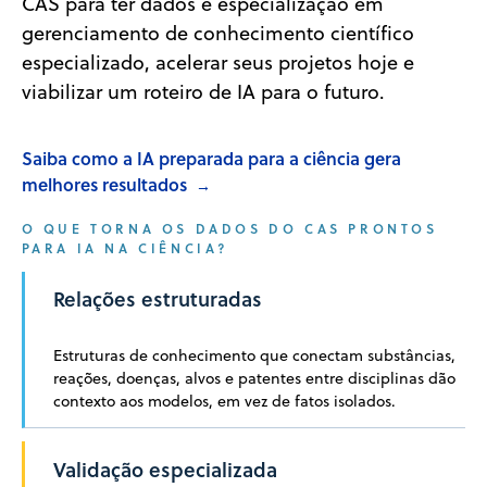
CAS para ter dados e especialização em
gerenciamento de conhecimento científico
especializado, acelerar seus projetos hoje e
viabilizar um roteiro de IA para o futuro.
Saiba como a IA preparada para a ciência gera
melhores resultados
→
O QUE TORNA OS DADOS DO CAS PRONTOS
PARA IA NA CIÊNCIA?
Alfabetização química e biológica
Relações estruturadas
Os modelos de IA devem interpretar corretamente a nomencla
Estruturas de conhecimento que conectam substâncias,
reações, doenças, alvos e patentes entre disciplinas dão
contexto aos modelos, em vez de fatos isolados.
Validação especializada