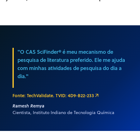
"O CAS SciFinder® é meu mecanismo de
pesquisa de literatura preferido. Ele me ajuda
com minhas atividades de pesquisa do dia a
dia."
Fonte: TechValidate. TVID: 4D9-B22-233
Ramesh Remya
Cientista, Instituto Indiano de Tecnologia Química