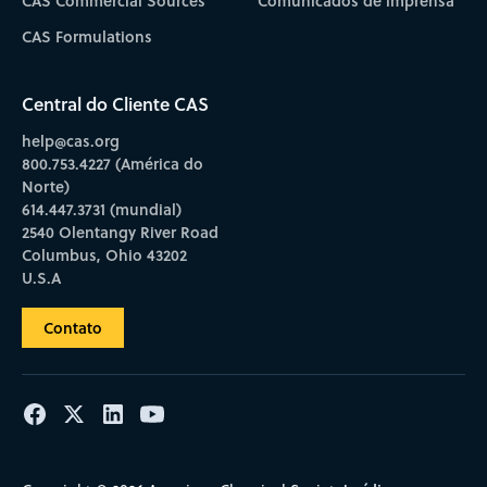
CAS Commercial Sources
Comunicados de imprensa
CAS Formulations
Central do Cliente CAS
help@cas.org
800.753.4227 (América do
Norte)
614.447.3731 (mundial)
2540 Olentangy River Road
Columbus, Ohio 43202
U.S.A
Contato