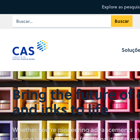
Explore as pesqui
Soluçõ
Bring the future of
and inks to life
Whether you're pioneering advancements in 
striving to enhance the functionality of curr