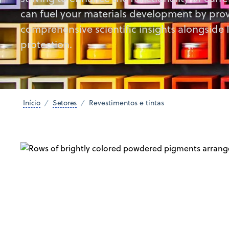
can fuel your materials development by prov
comprehensive scientific insights alongside 
protection.
Início
Setores
Revestimentos e tintas