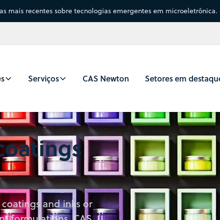
sas mais recentes sobre tecnologias emergentes em microeletrônica.
es
Serviços
CAS Newton
Setores em destaqu
 coatings
coatings and inks or
ent formulations, CAS