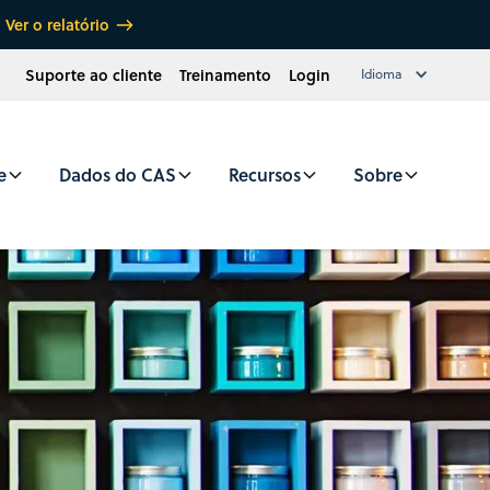
Ver o relatório
Suporte ao cliente
Treinamento
Login
Idioma
e
Dados do CAS
Recursos
Sobre
CAS SciFinder for Edible Coatings Research