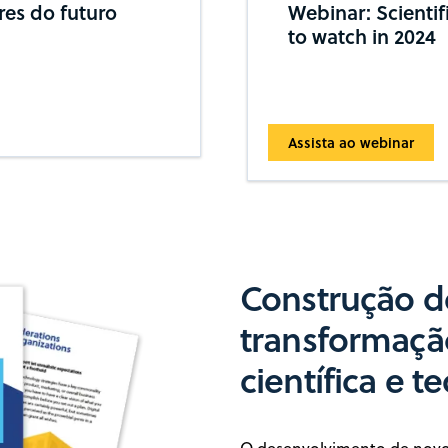
res do futuro
Webinar: Scienti
to watch in 2024
Assista ao webinar
Construção d
transformação
científica e t