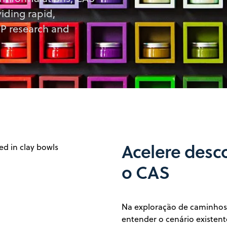
iding rapid,
IP research and
Acelere desc
o CAS
Na exploração de caminhos 
entender o cenário existent