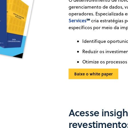
O desenvolvimento de novos
gerenciamento de dados, va
operadores. Especializada 
Services
℠
cria estratégias 
específicos por meio da im
Identifique oportunid
Reduzir os investime
Otimize os processos
Baixe o white paper
Acesse insigh
revestimentos