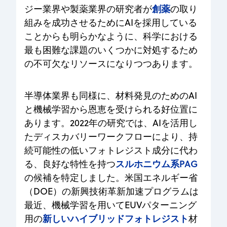
創薬
ジー業界や製薬業界の研究者が
の取り
組みを成功させるためにAIを採用している
ことからも明らかなように、科学における
最も困難な課題のいくつかに対処するため
の不可欠なリソースになりつつあります。
半導体業界も同様に、材料発見のためのAI
と機械学習から恩恵を受けられる好位置に
あります。2022年の研究では、AIを活用し
たディスカバリーワークフローにより、持
続可能性の低いフォトレジスト成分に代わ
スルホニウム系PAG
る、良好な特性を持つ
の候補を特定しました。米国エネルギー省
（DOE）の新興技術革新加速プログラムは
最近、機械学習を用いてEUVパターニング
新しいハイブリッドフォトレジスト
用の
材