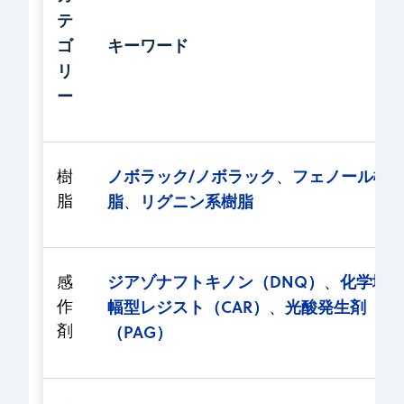
テ
ゴ
キーワード
リ
ー
ノボラック/ノボラック
フェノール樹
樹
、
脂
リグニン系樹脂
脂
、
ジアゾナフトキノン（DNQ）
化学増
感
、
幅型レジスト（CAR）
光酸発生剤
作
、
（PAG）
剤