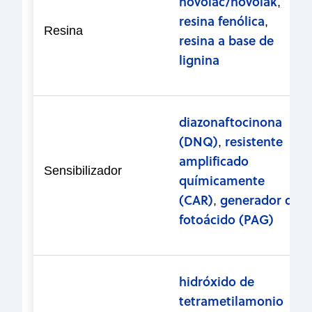
novolac/novolak
,
resina fenólica
,
Resina
resina a base de
lignina
diazonaftocinona
(DNQ)
resistente
,
amplificado
Sensibilizador
químicamente
(CAR)
generador de
,
fotoácido (PAG)
hidróxido de
tetrametilamonio