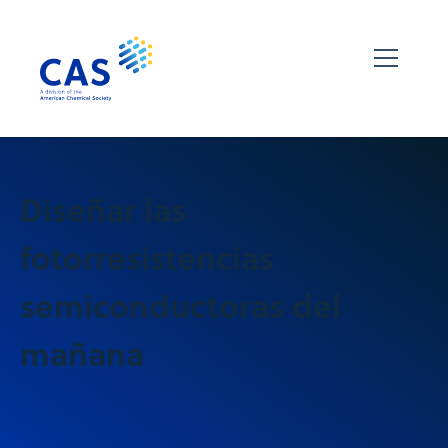
Diseñar las
fotorresistencias
semiconductoras del
mañana