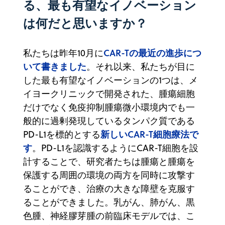
る、最も有望なイノベーション
は何だと思いますか？
CAR-Tの最近の進歩につ
私たちは昨年10月に
いて書きました
。それ以来、私たちが目に
した最も有望なイノベーションの1つは、メ
イヨークリニックで開発された、腫瘍細胞
だけでなく免疫抑制腫瘍微小環境内でも一
般的に過剰発現しているタンパク質である
新しいCAR-T細胞療法で
PD-L1を標的とする
す
。PD-L1を認識するようにCAR-T細胞を設
計することで、研究者たちは腫瘍と腫瘍を
保護する周囲の環境の両方を同時に攻撃す
ることができ、治療の大きな障壁を克服す
ることができました。乳がん、肺がん、黒
色腫、神経膠芽腫の前臨床モデルでは、こ