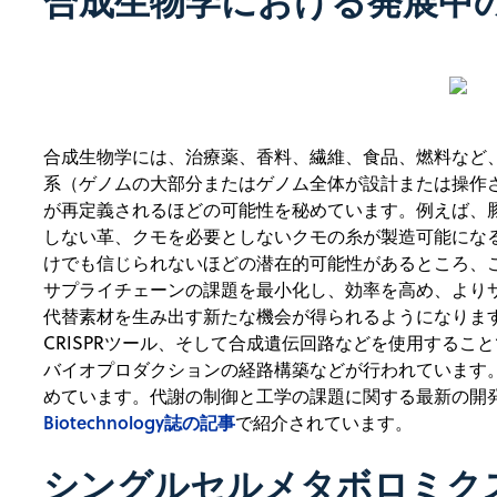
合成生物学における発展中
合成生物学には、治療薬、香料、繊維、食品、燃料など
系（ゲノムの大部分またはゲノム全体が設計または操作
が再定義されるほどの可能性を秘めています。例えば、
しない革、クモを必要としないクモの糸が製造可能にな
けでも信じられないほどの潜在的可能性があるところ、
サプライチェーンの課題を最小化し、効率を高め、より
代替素材を生み出す新たな機会が得られるようになります
CRISPRツール、そして合成遺伝回路などを使用する
バイオプロダクションの経路構築などが行われています
めています。代謝の制御と工学の課題に関する最新の開発
Biotechnology誌の記事
で紹介されています。
シングルセルメタボロミク