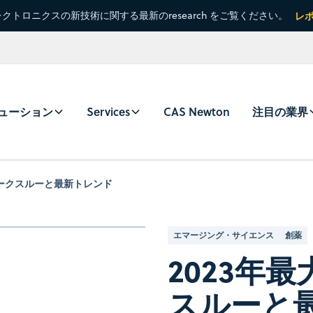
クトロニクスの新技術に関する最新のresearch をご覧ください。
レ
ューション
Services
CAS Newton
注目の業界
レークスルーと最新トレンド
エマージング・サイエンス
創薬
2023年
スルーと