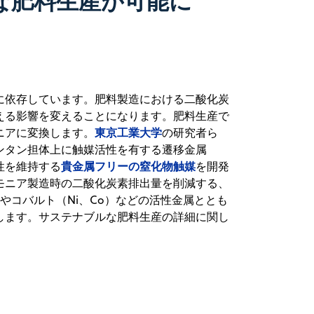
な肥料生産が可能に
に依存しています。肥料製造における二酸化炭
える影響を変えることになります。肥料生産で
東京工業大学
ニアに変換します。
の研究者ら
ンタン担体上に触媒活性を有する遷移金属
貴金属フリーの窒化物触媒
性を維持する
を開発
モニア製造時の二酸化炭素排出量を削減する、
ルやコバルト（Ni、Co）などの活性金属ととも
します。サステナブルな肥料生産の詳細に関し