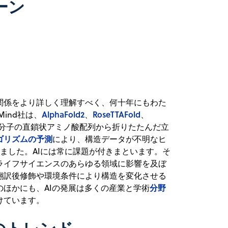
ーン
関係をより詳しく理解すべく、何十年にもわた
AlphaFold2
RoseTTAFold
Mind社は、
、
、
分子の直鎖状アミノ酸配列から折りたたんだ立
ゴリズムの予測
により、構造データが不明なヒ
しました。AIには常に課題が付きまといます。そ
ライフサイエンスのあらゆる領域に影響を及ぼ
翻訳後修飾や環境条件により構造を変化させる
分野
ほかにも、AIの発展は多くの産業と学術
けています。