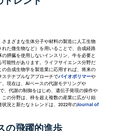
のトレンド
、さまざまな生体分子や材料の製造に人工生物
された微生物など）を用いることで、合成経路
豚の膵臓を使用しないインスリン、牛を必要と
る可能性があります。ライフサイエンス分野だ
この合成生物学を製造業に応用すれば、将来の
バイオポリマー
サステナブルなアプローチで
や
。現在は、AIベースの代謝モデリングや
ことで、代謝の制御をはじめ、遺伝子発現の操作や
。この分野は、枠を超え複数の産業に広がり始
Journal of
状況と新たなトレンドは、2022年の
スの飛躍的進歩