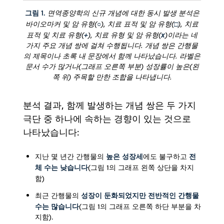
그림 1.
면역종양학의 신규 개념에 대한 동시 발생 분석은
바이오마커 및 암 유형(
○
), 치료 표적 및 암 유형(
□
), 치료
표적 및 치료 유형(
+
), 치료 유형 및 암 유형(
x
)이라는 네
가지 주요 개념 쌍에 걸쳐 수행됩니다. 개념 쌍은 간행물
의 제목이나 초록 내 문장에서 함께 나타났습니다. 라벨은
문서 수가 많거나(그래프 오른쪽 부분) 성장률이 높은(왼
쪽 위) 주목할 만한 조합을 나타냅니다.
분석 결과, 함께 발생하는 개념 쌍은 두 가지
극단 중 하나에 속하는 경향이 있는 것으로
나타났습니다:
높은 성장세
전
지난 몇 년간 간행물의
에도 불구하고
체 수는 낮습니다
(그림 1의 그래프 왼쪽 상단을 차지
함)
성장이 둔화되었지만
전반적인 간행물
최근 간행물의
수는 많습니다
(그림 1의 그래프 오른쪽 하단 부분을 차
지함).