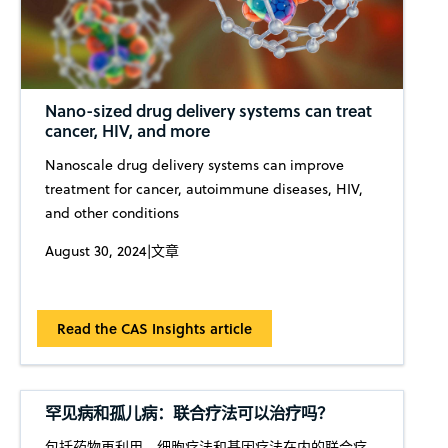
Nano-sized drug delivery systems can treat
cancer, HIV, and more
Nanoscale drug delivery systems can improve
treatment for cancer, autoimmune diseases, HIV,
and other conditions
August 30, 2024
|
文章
Read the CAS Insights article
罕见病和孤儿病：联合疗法可以治疗吗？
包括药物再利用、细胞疗法和基因疗法在内的联合疗