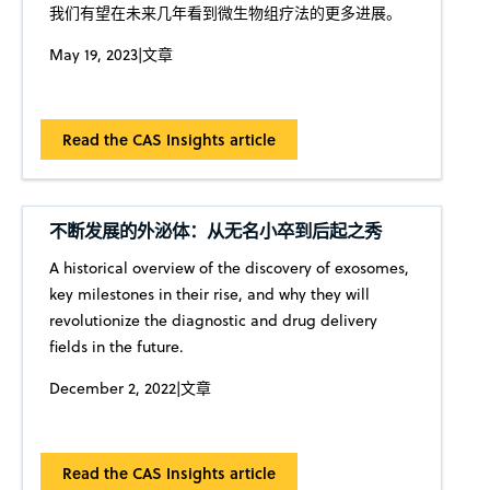
我们有望在未来几年看到微生物组疗法的更多进展。
May 19, 2023
|
文章
Read the CAS Insights article
不断发展的外泌体：从无名小卒到后起之秀
A historical overview of the discovery of exosomes,
key milestones in their rise, and why they will
revolutionize the diagnostic and drug delivery
fields in the future.
December 2, 2022
|
文章
Read the CAS Insights article