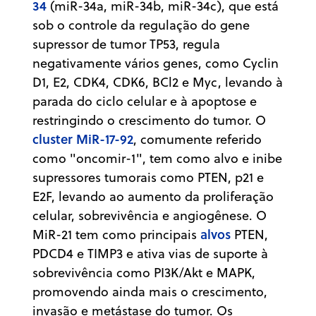
34
(miR-34a, miR-34b, miR-34c), que está
sob o controle da regulação do gene
supressor de tumor TP53, regula
negativamente vários genes, como Cyclin
D1, E2, CDK4, CDK6, BCl2 e Myc, levando à
parada do ciclo celular e à apoptose e
restringindo o crescimento do tumor. O
cluster MiR-17-92
, comumente referido
como "oncomir-1", tem como alvo e inibe
supressores tumorais como PTEN, p21 e
E2F, levando ao aumento da proliferação
celular, sobrevivência e angiogênese. O
alvos
MiR-21 tem como principais
PTEN,
PDCD4 e TIMP3 e ativa vias de suporte à
sobrevivência como PI3K/Akt e MAPK,
promovendo ainda mais o crescimento,
invasão e metástase do tumor. Os