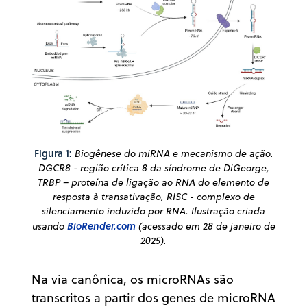
Figura 1:
Biogênese do miRNA e mecanismo de ação.
DGCR8 - região crítica 8 da síndrome de DiGeorge,
TRBP – proteína de ligação ao RNA do elemento de
resposta à transativação, RISC - complexo de
silenciamento induzido por RNA. Ilustração criada
usando
BioRender.com
(acessado em 28 de janeiro de
2025).
Na via canônica, os microRNAs são
transcritos a partir dos genes de microRNA