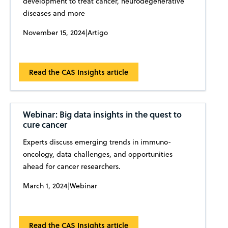
development to treat cancer, neurodegenerative
diseases and more
November 15, 2024
|
Artigo
Read the CAS Insights article
Webinar: Big data insights in the quest to
cure cancer
Experts discuss emerging trends in immuno-
oncology, data challenges, and opportunities
ahead for cancer researchers.
March 1, 2024
|
Webinar
Read the CAS Insights article