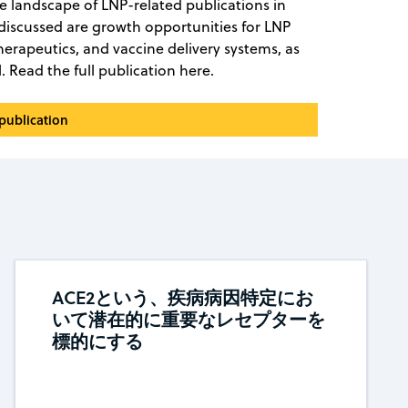
he landscape of LNP-related publications in
 discussed are growth opportunities for LNP
therapeutics, and vaccine delivery systems, as
l. Read the full publication here.
 publication
ACE2という、疾病病因特定にお
いて潜在的に重要なレセプターを
標的にする