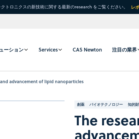
クトロニクスの新技術に関する最新のresearch をご覧ください。
レ
ューション
Services
CAS Newton
注目の業界
 and advancement of lipid nanoparticles
創薬
バイオテクノロジー
知的財
The resea
advanceme