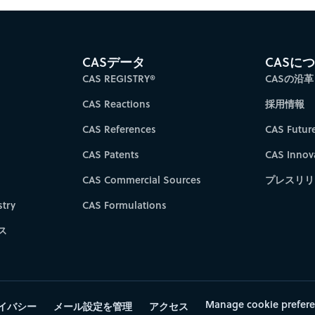
es for faster progress directly to your inbox.
Su
CASデータ
CASに
CAS REGISTRY®
CASの沿革
CAS Reactions
採用情報
CAS References
CAS Futur
CAS Patents
CAS Innov
CAS Commercial Sources
プレスリリ
try
CAS Formulations
ス
Manage cookie prefer
イバシー
メール設定を管理
アクセス