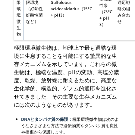
限
限環境
Sulfolobus
適応戦
性泉
環
（好熱性
acidocaldarius（75°C
略の組
（75°C
境
好酸性菌
+ pH3）
み合わ
+ pH
微
など）
せ
3）
生
物
極限環境微生物は、地球上で最も過酷な環
境に生息することを可能にする驚異的な生
存メカニズムを示しています。これらの微
生物は、極端な温度、pHの変動、高塩分濃
度、乾燥、放射線に耐えるために、高度な
生化学的、構造的、ゲノム的適応を進化さ
せてきました。その主要な生存メカニズム
には次のようなものがあります。
DNAとタンパク質の保護：
極限環境微生物は次のよ
うなさまざまな方法で遺伝物質やタンパク質を変性
や損傷から保護します。