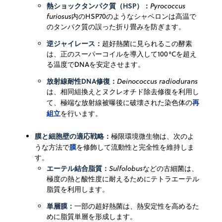
熱ショックタンパク質（HSP）：
Pyrococcus
furiosus
内のHSP70のようなシャペロンは高温で
のタンパク質の誤った折り畳みを防ぎます。
逆ジャイレース：
超好熱菌に見られるこの酵素
は、正のスーパーコイルを導入して100°Cを超え
る温度でDNAを安定させます。
放射線耐性DNA修復：
Deinococcus radiodurans
は、相同組換えとヌクレオチド除去修復を利用し
再
て、極端な放射線被曝後に破壊された染色体の
組立
を行います。
膜と細胞壁の適応戦略：
極限環境微生物は、次のよ
膜
うな方法で
を修飾して流動性と完全性を維持しま
す。
エーテル結合脂質：
Sulfolobus
などの古細菌は、
極度の熱と酸性度に耐えるためにテトラエーテル
脂質を利用します。
単層膜：
一部の超好熱菌は、熱安定性を高めるた
めに脂質単層を形成します。