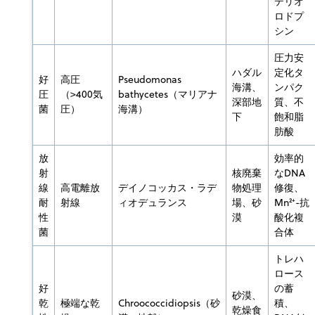
テリオ
ロドプ
シン
圧力安
ハダル
定化タ
好
高圧
Pseudomonas
海溝、
ンパク
圧
（>400気
bathycetes（マリアナ
深部地
質、不
菌
圧）
海溝）
下
飽和脂
肪酸
放
効率的
射
核廃棄
なDNA
線
高電離放
デイノコッカス・ラデ
物処理
修復、
耐
射線
ィオデュランス
場、砂
Mn²⁺-抗
性
漠
酸化複
菌
合体
トレハ
ロース
好
の蓄
砂漠、
乾
極端な乾
Chroococcidiopsis（砂
積、
乾燥食