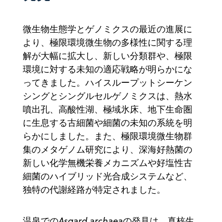
微生物生態学とゲノミクスの最近の進展に
より、極限環境微生物の多様性に関する理
解が大幅に拡大し、新しい分類群や、極限
環境に対する未知の適応戦略が明らかにな
ってきました。ハイスループットシーケン
シングとシングルセルゲノミクスは、熱水
噴出孔、高酸性湖、極域氷床、地下生命圏
に生息する古細菌や細菌の未知の系統を明
らかにしました。また、極限環境微生物群
集のメタゲノム研究により、深海好熱菌の
新しい化学無機栄養メカニズムや好塩性古
細菌のハイブリッド光合成システムなど、
独特の代謝経路が特定されました。
温泉での
Asgard archaea
の発見は、真核生