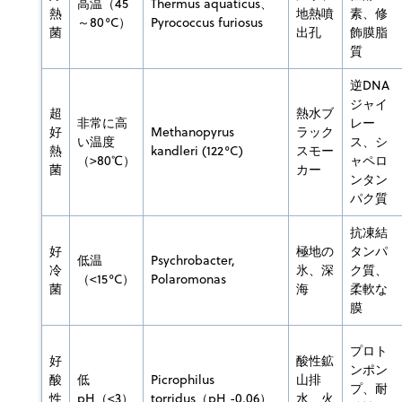
高温（45
Thermus aquaticus、
熱
地熱噴
素、修
～80°C）
Pyrococcus furiosus
菌
出孔
飾膜脂
質
逆DNA
ジャイ
超
熱水ブ
非常に高
レー
好
Methanopyrus
ラック
い温度
ス、シ
熱
kandleri (122°C)
スモー
（>80℃）
ャペロ
菌
カー
ンタン
パク質
抗凍結
好
極地の
タンパ
低温
Psychrobacter,
冷
氷、深
ク質、
（<15°C）
Polaromonas
菌
海
柔軟な
膜
プロト
好
酸性鉱
ンポン
酸
低
Picrophilus
山排
プ、耐
性
pH（<3）
torridus（pH -0.06）
水、火