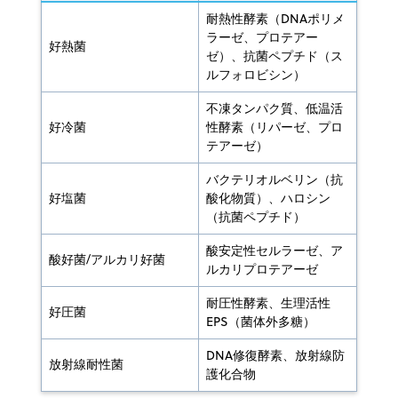
耐熱性酵素（DNAポリメ
ラーゼ、プロテアー
好熱菌
ゼ）、抗菌ペプチド（ス
ルフォロビシン）
不凍タンパク質、低温活
好冷菌
性酵素（リパーゼ、プロ
テアーゼ）
バクテリオルベリン（抗
好塩菌
酸化物質）、ハロシン
（抗菌ペプチド）
酸安定性セルラーゼ、ア
酸好菌/アルカリ好菌
ルカリプロテアーゼ
耐圧性酵素、生理活性
好圧菌
EPS（菌体外多糖）
DNA修復酵素、放射線防
放射線耐性菌
護化合物