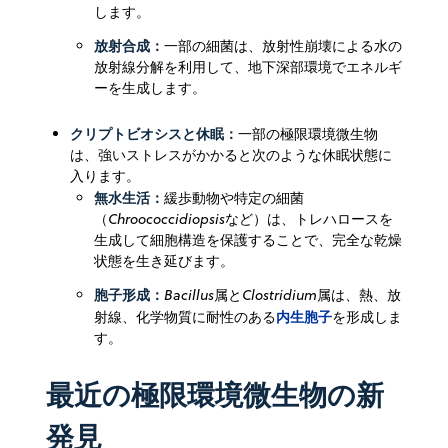
します。
放射合成：
一部の細菌は、放射性崩壊による水の
放射線分解を利用して、地下深部環境でエネルギ
ーを生成します。
クリプトビオシスと休眠：
一部の極限環境微生物
は、強いストレスがかかると次のような休眠状態に
入ります。
無水生活：
緩歩動物や特定の細菌
（
Chroococcidiopsis
など）は、トレハロースを
生成して細胞構造を保護することで、完全な乾燥
状態を生き延びます。
胞子形成：
Bacillus
属と
Clostridium
属は、熱、放
内生胞子
射線、化学物質に耐性のある
を形成しま
す。
最近の極限環境微生物の新
発見