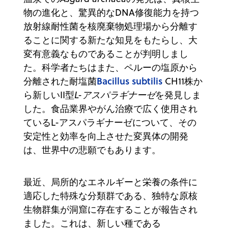
物の進化と、驚異的なDNA修復能力を持つ
放射線耐性菌を核廃棄物処理場から分離す
ることに関する新たな知見をもたらし、大
変有意義なものであることが判明しまし
た。科学者たちはまた、ペルーの塩原から
Bacillus subtilis
分離された耐塩菌
CH11株か
ら新しいII型
L-アスパラギナーゼ
を発見しま
した。食品業界やがん治療で広く使用され
ているL-アスパラギナーゼについて、その
安定性と効率を向上させた変異体の開発
は、世界中の悲願でもあります。
最近、局所的なエネルギーと栄養の条件に
適応した特殊な分類群である、独特な原核
生物群集が洞窟に存在することが報告され
ました。これは、新しい種である