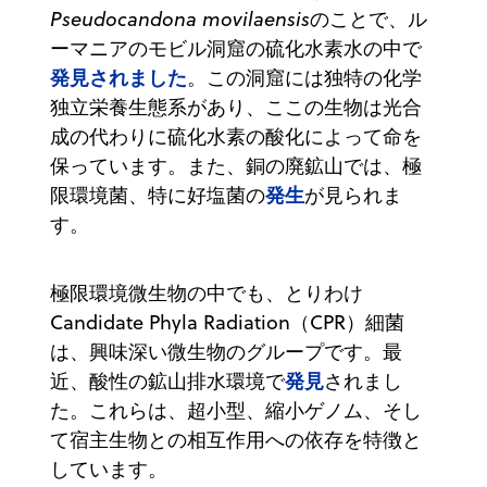
Pseudocandona movilaensis
のことで、ル
ーマニアのモビル洞窟の硫化水素水の中で
発見されました
。この洞窟には独特の化学
独立栄養生態系があり、ここの生物は光合
成の代わりに硫化水素の酸化によって命を
保っています。また、銅の廃鉱山では、極
発生
限環境菌、特に好塩菌の
が見られま
す。
極限環境微生物の中でも、とりわけ
Candidate Phyla Radiation（CPR）細菌
は、興味深い微生物のグループです。最
発見
近、酸性の鉱山排水環境で
されまし
た。これらは、超小型、縮小ゲノム、そし
て宿主生物との相互作用への依存を特徴と
しています。