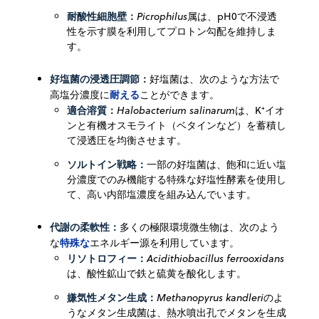
耐酸性細胞壁：
Picrophilus
属は、pH0で不浸透
性を示す膜を利用してプロトン勾配を維持しま
す。
好塩菌の浸透圧調節：
好塩菌は、次のような方法で
耐える
高塩分濃度に
ことができます。
適合溶質：
Halobacterium salinarum
は、K⁺イオ
ンと有機オスモライト（ベタインなど）を蓄積し
て浸透圧を均衡させます。
ソルトイン戦略：
一部の好塩菌は、飽和に近い塩
分濃度でのみ機能する特殊な好塩性酵素を使用し
て、高い内部塩濃度を組み込んでいます。
代謝の柔軟性：
多くの極限環境微生物は、次のよう
特殊な
な
エネルギー源を利用しています。
リソトロフィー：
Acidithiobacillus ferrooxidans
は、酸性鉱山で鉄と硫黄を酸化します。
嫌気性メタン生成：
Methanopyrus kandleri
のよ
うなメタン生成菌は、熱水噴出孔でメタンを生成