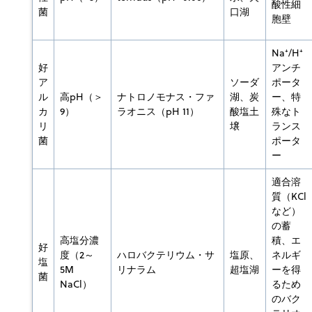
酸性細
菌
口湖
胞壁
Na⁺/H⁺
好
アンチ
ア
ソーダ
ポータ
ル
高pH（＞
ナトロノモナス・ファ
湖、炭
ー、特
カ
9）
ラオニス（pH 11）
酸塩土
殊なト
リ
壌
ランス
菌
ポータ
ー
適合溶
質（KCl
など）
の蓄
高塩分濃
積、エ
好
度（2～
ハロバクテリウム・サ
塩原、
ネルギ
塩
5M
リナラム
超塩湖
ーを得
菌
NaCl）
るため
のバク