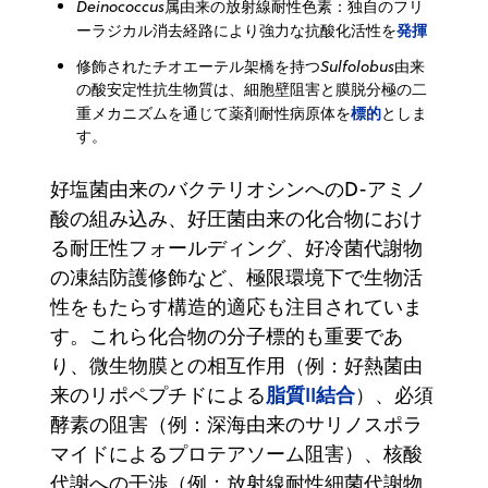
Deinococcus
属由来の放射線耐性色素：独自のフリ
発揮
ーラジカル消去経路により強力な抗酸化活性を
修飾されたチオエーテル架橋を持つ
Sulfolobus
由来
の酸安定性抗生物質は、細胞壁阻害と膜脱分極の二
標的
重メカニズムを通じて薬剤耐性病原体を
としま
す。
好塩菌由来のバクテリオシンへのD-アミノ
酸の組み込み、好圧菌由来の化合物におけ
る耐圧性フォールディング、好冷菌代謝物
の凍結防護修飾など、極限環境下で生物活
性をもたらす構造的適応も注目されていま
す。これら化合物の分子標的も重要であ
り、微生物膜との相互作用（例：好熱菌由
脂質II結合
来のリポペプチドによる
）、必須
酵素の阻害（例：深海由来のサリノスポラ
マイドによるプロテアソーム阻害）、核酸
代謝への干渉（例：放射線耐性細菌代謝物