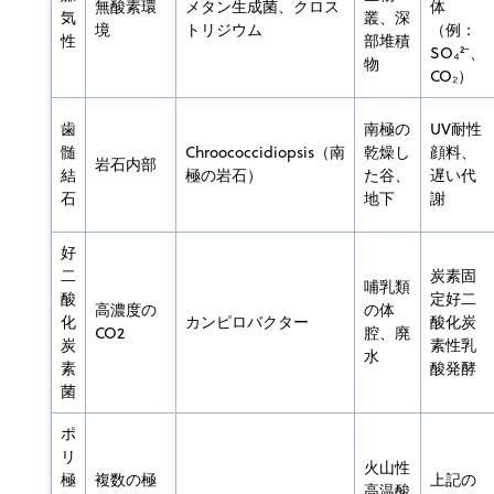
無酸素環
メタン生成菌、クロス
体
気
叢、深
境
トリジウム
（例：
性
部堆積
SO₄²⁻、
物
CO₂）
歯
南極の
UV耐性
髄
Chroococcidiopsis（南
乾燥し
顔料、
岩石内部
結
極の岩石）
た谷、
遅い代
石
地下
謝
好
二
炭素固
哺乳類
酸
定好二
高濃度の
の体
化
カンピロバクター
酸化炭
CO2
腔、廃
炭
素性乳
水
素
酸発酵
菌
ポ
リ
火山性
極
複数の極
上記の
高温酸