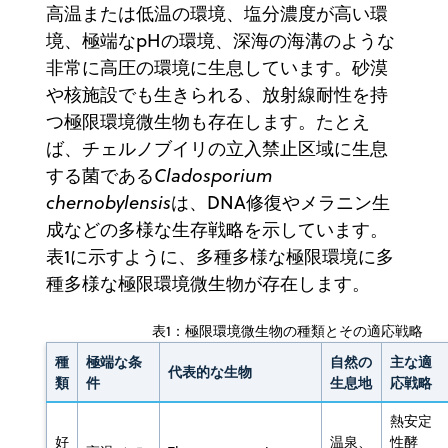
高温または低温の環境、塩分濃度が高い環
境、極端なpHの環境、深海の海溝のような
非常に高圧の環境に生息しています。砂漠
や核施設でも生きられる、放射線耐性を持
つ極限環境微生物も存在します。たとえ
ば、チェルノブイリの立入禁止区域に生息
する菌である
Cladosporium
chernobylensis
は、DNA修復やメラニン生
成などの多様な生存戦略を示しています。
表1に示すように、多種多様な極限環境に多
種多様な極限環境微生物が存在します。
表1：極限環境微生物の種類とその適応戦略
種
極端な条
自然の
主な適
代表的な生物
類
件
生息地
応戦略
熱安定
好
温泉、
性酵