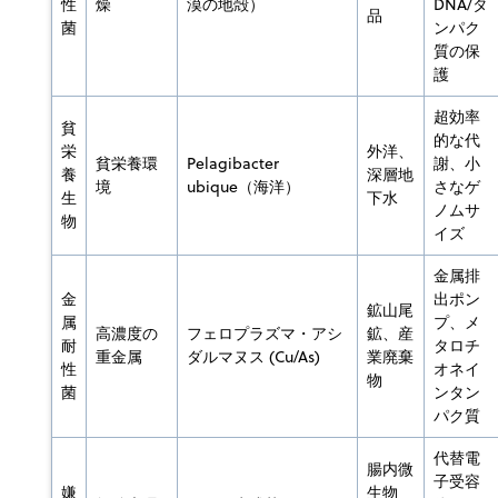
性
燥
漠の地殻）
DNA/タ
品
菌
ンパク
質の保
護
超効率
貧
的な代
栄
外洋、
貧栄養環
Pelagibacter
謝、小
養
深層地
境
ubique（海洋）
さなゲ
生
下水
ノムサ
物
イズ
金属排
金
出ポン
鉱山尾
属
プ、メ
高濃度の
フェロプラズマ・アシ
鉱、産
耐
タロチ
重金属
ダルマヌス (Cu/As)
業廃棄
性
オネイ
物
菌
ンタン
パク質
代替電
腸内微
子受容
嫌
生物