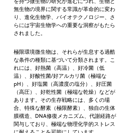
を持つ微生物の研究が進むにつれ、生物と
無生物の境界に関する常識が革命的に変わ
り、進化生物学、バイオテクノロジー、さ
らには宇宙生物学への重要な洞察がもたら
されました。
極限環境微生物は、それらが生息する過酷
な条件の種類に基づいて分類されます。こ
れには、好熱菌（高温）、好冷菌（低
温）、好酸性菌/好アルカリ菌（極端な
pH）、好塩菌（高濃度の塩分）、好圧菌
（高圧）、好乾性菌（極端な乾燥）などが
あります。その生存戦略には、多くの場
合、特殊な酵素（極限酵素）、独自の生体
膜構造、DNA修復メカニズム、代謝経路が
関与しており、極端な物理化学的ストレス
に耐えることを可能にしています。