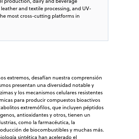
el production, dairy and beverage
 leather and textile processing, and UV-
he most cross-cutting platforms in
nos extremos, desafían nuestra comprensión
nismos presentan una diversidad notable y
imas y los mecanismos celulares resistentes
uímicas para producir compuestos bioactivos
tabolitos extremófilos, que incluyen péptidos
enos, antioxidantes y otros, tienen un
strias, como la farmacéutica, la
a producción de biocombustibles y muchas más.
ología sintética han acelerado el