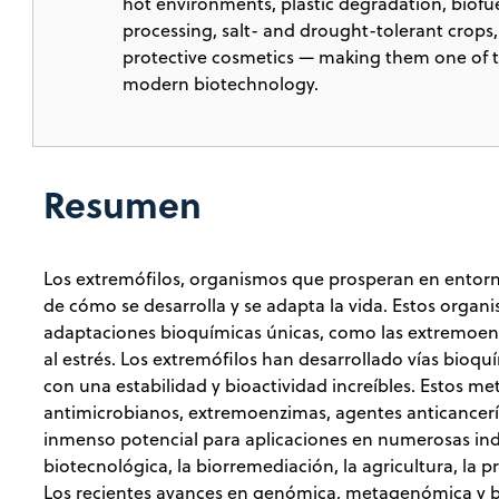
hot environments, plastic degradation, biofu
processing, salt- and drought-tolerant crops,
protective cosmetics — making them one of t
modern biotechnology.
Resumen
Los extremófilos, organismos que prosperan en entor
de cómo se desarrolla y se adapta la vida. Estos orga
adaptaciones bioquímicas únicas, como las extremoenz
al estrés. Los extremófilos han desarrollado vías bioq
con una estabilidad y bioactividad increíbles. Estos me
antimicrobianos, extremoenzimas, agentes anticanceríg
inmenso potencial para aplicaciones en numerosas indu
biotecnológica, la biorremediación, la agricultura, l
Los recientes avances en genómica, metagenómica y bi