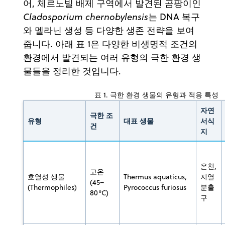
어, 체르노빌 배제 구역에서 발견된 곰팡이인
Cladosporium chernobylensis
는 DNA 복구
와 멜라닌 생성 등 다양한 생존 전략을 보여
줍니다. 아래 표 1은 다양한 비생명적 조건의
환경에서 발견되는 여러 유형의 극한 환경 생
물들을 정리한 것입니다.
표 1. 극한 환경 생물의 유형과 적응 특성
자연
극한 조
유형
대표 생물
서식
건
지
온천,
고온
호열성 생물
Thermus aquaticus,
지열
(45–
(Thermophiles)
Pyrococcus furiosus
분출
80°C)
구