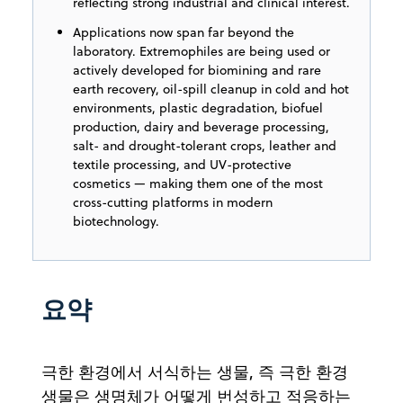
reflecting strong industrial and clinical interest.
Applications now span far beyond the
laboratory. Extremophiles are being used or
actively developed for biomining and rare
earth recovery, oil-spill cleanup in cold and hot
environments, plastic degradation, biofuel
production, dairy and beverage processing,
salt- and drought-tolerant crops, leather and
textile processing, and UV-protective
cosmetics — making them one of the most
cross-cutting platforms in modern
biotechnology.
요약
극한 환경에서 서식하는 생물, 즉 극한 환경
생물은 생명체가 어떻게 번성하고 적응하는