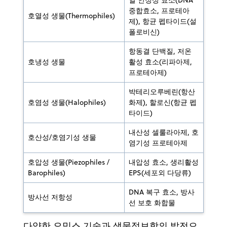
중합효소, 프로테아
호열성 생물(Thermophiles)
제), 항균 펩타이드(설
폴로비신)
항동결 단백질, 저온
호냉성 생물
활성 효소(리파아제,
프로테아제)
박테리오루베린(항산
호염성 생물(Halophiles)
화제), 할로신(항균 펩
타이드)
내산성 셀룰라아제, 호
호산성/호염기성 생물
염기성 프로테아제
호압성 생물(Piezophiles /
내압성 효소, 생리활성
Barophiles)
EPS(세포외 다당류)
DNA 복구 효소, 방사
방사선 저항성
선 보호 화합물
다양한 오믹스 기술과 생물정보학의 발전으