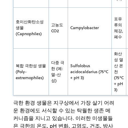
포유
호이산화탄소성
고농도
류의
생물
Campylobacter
CO2
체강,
(Capnophiles)
폐수
화산
성 열
다중 극
복합 극한성 생물
Sulfolobus
산 온
한 (예:
(Poly-
acidocaldarius (75°C
천
열-산
extremophiles)
+ pH 3)
(75°C
성)
+ pH
3)
극한 환경 생물은 지구상에서 가장 살기 어려
운 환경에도 서식할 수 있는 탁월한 생존 메
커니즘을 지니고 있습니다. 이러한 미생물들
은 극한의 온도, pH 변화, 고염도, 건조, 방사