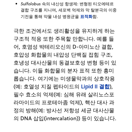
Sulfolobus
속의 내산성 항생제: 변형된 티오에테르
결합 구조를 지니며, 세포벽 억제와 막 탈분극의 이중
표적화
기전을 통해 약물 내성 병원균을
함.
극한 조건에서도 생리활성을 유지하게 하는
구조적 적응 또한 주목할 만합니다. 예를 들
어, 호염성 박테리오신의 D-아미노산 결합,
호압성 화합물의 내압성 단백질 접힘 구조,
호냉성 대사산물의 동결보호성 변형 등이 있
습니다. 이들 화합물의 분자 표적 또한 흥미
롭습니다. 여기에는 미생물막과의 상호작용
Lipid II 결합
(예: 호열성 지질 펩타이드의
),
필수 효소의 억제(예: 심해 유래 살리노스포
라마이드의 프로테아좀 억제), 핵산 대사 과
정의 방해(예: 방사선 저항성 세균 대사산물
의 DNA 삽입(intercalation)) 등이 있습니다.