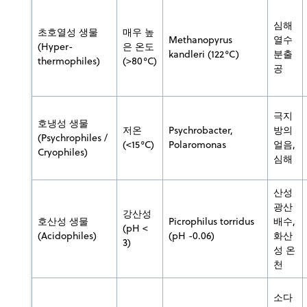
심해
초호열성 생물
매우 높
Methanopyrus
열수
(Hyper-
은 온도
kandleri (122°C)
분출
thermophiles)
(>80°C)
공
극지
호냉성 생물
저온
Psychrobacter,
방의
(Psychrophiles /
(<15°C)
Polaromonas
얼음,
Cryophiles)
심해
산성
광산
강산성
호산성 생물
Picrophilus torridus
배수,
(pH <
(Acidophiles)
(pH -0.06)
화산
3)
성 온
천
소다