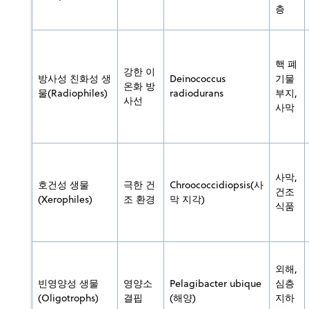
층
핵 폐
강한 이
방사성 친화성 생
Deinococcus
기물
온화 방
물(Radiophiles)
radiodurans
부지,
사선
사막
사막,
호건성 생물
극한 건
Chroococcidiopsis(사
건조
(Xerophiles)
조 환경
막 지각)
식품
외해,
빈영양성 생물
영양소
Pelagibacter ubique
심층
(Oligotrophs)
결핍
(해양)
지하