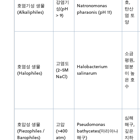
강염기
호,
호염기성 생물
Natronomonas
성(pH
탄산
(Alkaliphiles)
pharaonis (pH 11)
> 9)
염 토
양
소금
평원,
고염도
호염성 생물
Halobacterium
염분
(2–5M
(Halophiles)
salinarum
이 높
NaCl)
은 호
수
심해
호압성 생물
고압
Pseudomonas
해구,
(Piezophiles /
(>400
bathycetes(마리아나
깊은
Barophiles)
atm)
해구)
지하