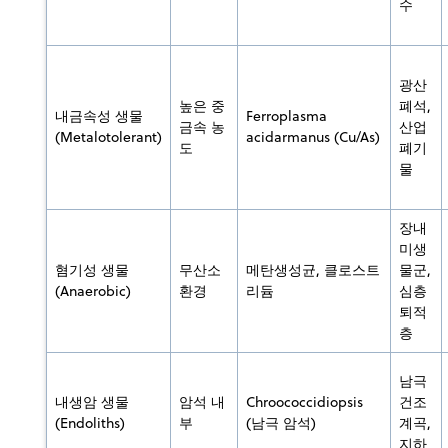
수
광산
높은 중
폐석,
내금속성 생물
Ferroplasma
금속 농
산업
(Metalotolerant)
acidarmanus (Cu/As)
도
폐기
물
장내
미생
혐기성 생물
무산소
메탄생성균, 클로스트
물군,
(Anaerobic)
환경
리듐
심층
퇴적
층
남극
내생암 생물
암석 내
Chroococcidiopsis
건조
(Endoliths)
부
(남극 암석)
계곡,
지하