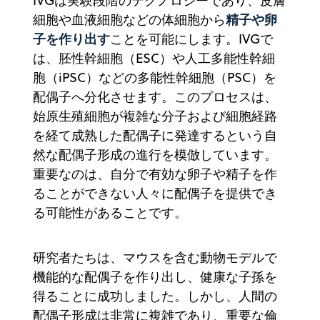
IVGは実験段階のテクノロジーであり、皮膚
精子や卵
細胞や血液細胞などの体細胞から
子を作り出す
ことを可能にします。IVGで
は、胚性幹細胞（ESC）や人工多能性幹細
胞（iPSC）などの多能性幹細胞（PSC）を
配偶子へ分化させます。このプロセスは、
始原生殖細胞が複雑な分子および細胞経路
を経て成熟した配偶子に発達するという自
然な配偶子形成の進行を模倣しています。
重要なのは、自分で有効な卵子や精子を作
ることができない人々に配偶子を提供でき
る可能性があることです。
研究者たちは、マウスを含む動物モデルで
機能的な配偶子を作り出し、健康な子孫を
得ることに成功しました。しかし、人間の
配偶子形成は非常に複雑であり、重要な倫