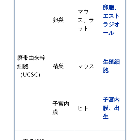
卵胞、
マウ
エスト
卵巣
ス、ラ
ラジオ
ット
ール
臍帯由来幹
生殖細
細胞
精巣
マウス
胞
（UCSC）
子宮内
子宮内
膜、出
ヒト
膜
生