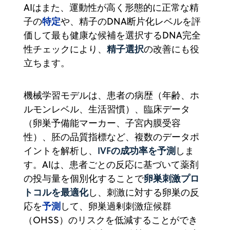
AIはまた、運動性が高く形態的に正常な精
特定
子の
や、精子のDNA断片化レベルを評
価して最も健康な候補を選択するDNA完全
精子選択
性チェックにより、
の改善にも役
立ちます。
機械学習モデルは、患者の病歴（年齢、ホ
ルモンレベル、生活習慣）、臨床データ
（卵巣予備能マーカー、子宮内膜受容
性）、胚の品質指標など、複数のデータポ
IVFの成功率を予測
イントを解析し、
しま
す。AIは、患者ごとの反応に基づいて薬剤
卵巣刺激プロ
の投与量を個別化することで
トコルを最適化
し、刺激に対する卵巣の反
予測
応を
して、卵巣過剰刺激症候群
（OHSS）のリスクを低減することができ