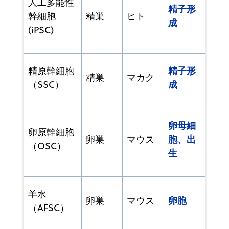
人工多能性
精子形
幹細胞
精巣
ヒト
成
(iPSC)
精子形
精原幹細胞
精巣
マカク
成
（SSC）
卵母細
卵原幹細胞
胞、出
卵巣
マウス
（OSC）
生
羊水
卵胞
卵巣
マウス
（AFSC）