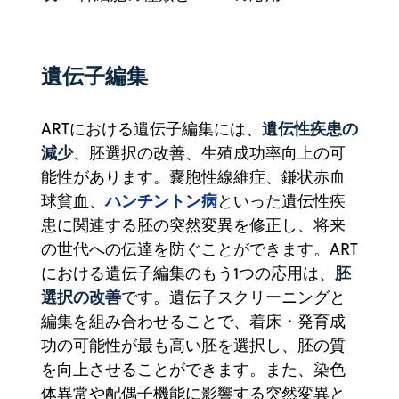
遺伝子編集
遺伝性疾患の
ARTにおける遺伝子編集には、
減少
、胚選択の改善、生殖成功率向上の可
能性があります。嚢胞性線維症、鎌状赤血
ハンチントン病
球貧血、
といった遺伝性疾
患に関連する胚の突然変異を修正し、将来
の世代への伝達を防ぐことができます。ART
胚
における遺伝子編集のもう1つの応用は、
選択の改善
です。遺伝子スクリーニングと
編集を組み合わせることで、着床・発育成
功の可能性が最も高い胚を選択し、胚の質
を向上させることができます。また、染色
体異常や配偶子機能に影響する突然変異と