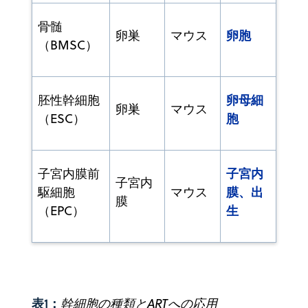
骨髄
卵胞
卵巣
マウス
（BMSC）
卵母細
胚性幹細胞
卵巣
マウス
胞
（ESC）
子宮内
子宮内膜前
子宮内
膜、出
駆細胞
マウス
膜
生
（EPC）
表1：
幹細胞の種類とARTへの応用