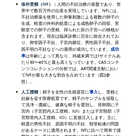
体外受精（IVF）：
人間の不妊治療の基盤であり、世
界中で数百万件の出産を実現しています。IVFには、
不妊治療薬を使用した卵巣刺激による複数の卵子の
生成、軽度の外科的処置による成熟卵子の回収、実
験室での卵子の受精、得られた胚の子宮への移植が
含まれます。現在は臨床診療に完全に統合されてお
り、卵管因子不妊、子宮内膜症、男性因子不妊、原
成功
因不明の不妊などへの適用が成功しています。
率
は年齢によって異なり、35歳未満では1サイクルあ
たり30〜40%と最も高くなっています。
CASコンテ
ンツコレクションの分析では、ART関連文献におい
てIVFが最も大きな割合を占めています（図2参
照）。
人工授精：
導入
精子を女性の生殖器官に
し、受精と
妊娠を促す医療処置です。精子のサンプルを採取し
て洗浄・濃縮し、健康な精子を選別し、排卵期に子
宮内（子宮腔内人工授精、IUI）または子宮頸部（子
宮頸管内人工授精、ICI）に直接注入します。主に、
軽度の男性不妊、原因不明の不妊、頸管粘液の問題
があるケースに適用されます。IVFに比べて簡単で侵