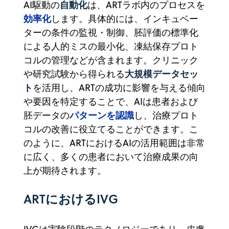
自動化
AI駆動の
は、ARTラボ内のプロセスを
効率化
します。具体的には、インキュベー
ターの条件の監視・制御、胚評価の標準化
による人的ミスの最小化、凍結保存プロト
コルの管理などが含まれます。クリニック
大規模データセッ
や研究試験から得られる
ト
を活用し、ARTの成功に影響を与える傾向
や要因を特定することで、AIは患者および
パターンを認識
胚データの
し、治療プロト
コルの改善に役立てることができます。
こ
のように、ARTにおけるAIの活用範囲は非常
に広く、多くの患者において治療成果の向
上が期待されます。
ARTにおけるIVG