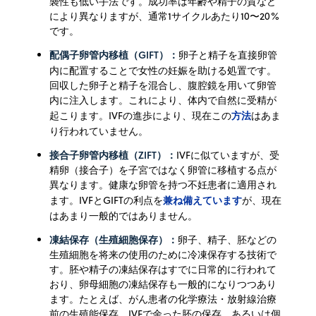
襲性も低い手法です。成功率は年齢や精子の質など
により異なりますが、通常1サイクルあたり10〜20%
です。
配偶子卵管内移植（GIFT）：
卵子と精子を直接卵管
内に配置することで女性の妊娠を助ける処置です。
回収した卵子と精子を混合し、腹腔鏡を用いて卵管
内に注入します。これにより、体内で自然に受精が
方法
起こります。IVFの進歩により、現在この
はあま
り行われていません。
接合子卵管内移植（ZIFT）：
IVFに似ていますが、受
精卵（接合子）を子宮ではなく卵管に移植する点が
異なります。健康な卵管を持つ不妊患者に適用され
兼ね備えています
ます。IVFとGIFTの利点を
が、現在
はあまり一般的ではありません。
凍結保存（生殖細胞保存）：
卵子、精子、胚などの
生殖細胞を将来の使用のために冷凍保存する技術で
す。胚や精子の凍結保存はすでに日常的に行われて
おり、卵母細胞の凍結保存も一般的になりつつあり
ます。たとえば、がん患者の化学療法・放射線治療
前の生殖能保存、IVFで余った胚の保存、あるいは個