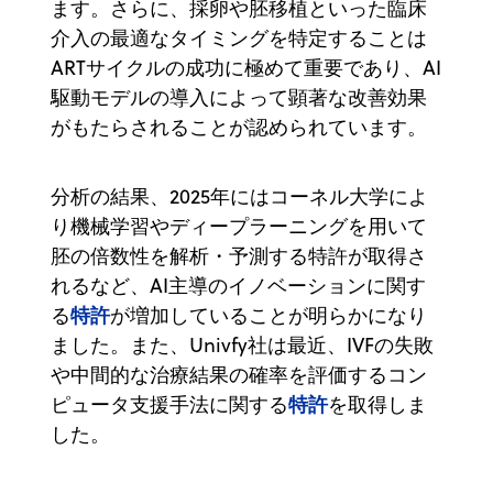
ます。
さらに、採卵や胚移植といった臨床
介入の最適なタイミングを特定することは
ARTサイクルの成功に極めて重要であり、AI
駆動モデルの導入によって顕著な改善効果
がもたらされることが認められています。
分析の結果、2025年にはコーネル大学によ
り機械学習やディープラーニングを用いて
胚の倍数性を解析・予測する特許が取得さ
れるなど、AI主導のイノベーションに関す
特許
る
が増加していることが明らかになり
ました。また、Univfy社は最近、IVFの失敗
や中間的な治療結果の確率を評価するコン
特許
ピュータ支援手法に関する
を取得しま
した。