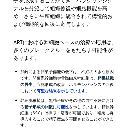
子を形成することができ、パラクリンシグ
ナルを分泌して組織修復や細胞機能を高
め、さらに生殖組織に統合されて構造的お
よび機能的な回復に寄与します。
ARTにおける幹細胞ベースの治療の応用は、
多くのブレークスルーをもたらす可能性が
あります。
加齢による卵巣予備能の低下は、不妊の大きな原因
卵巣組織
です。間葉系幹細胞や骨髄由来幹細胞は、
の再生
、卵胞形成の改善、ホルモンバランスの回復
有望な結果を示しています
において
。
幹細胞移植は、無精子症やその他の男性不妊におけ
精子形成の回復
可能性
る
に
を示しています。精原幹
細胞（SSC）は採取・培養が可能であり、精巣に再
導入することで精子産生を再開させることができま
す。