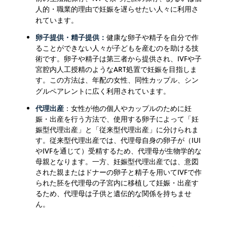
人的・職業的理由で妊娠を遅らせたい人々に利用さ
れています。
卵子提供・精子提供：
健康な卵子や精子を自分で作
ることができない人々が子どもを産むのを助ける技
術です。卵子や精子は第三者から提供され、IVFや子
宮腔内人工授精のようなART処置で妊娠を目指しま
す。この方法は、年配の女性、同性カップル、シン
グルペアレントに広く利用されています。
代理出産
：女性が他の個人やカップルのために妊
娠・出産を行う方法で、使用する卵子によって「妊
娠型代理出産」と「従来型代理出産」に分けられま
す。従来型代理出産では、代理母自身の卵子が（IUI
やIVFを通じて）受精するため、代理母が生物学的な
母親となります。一方、妊娠型代理出産では、意図
された親またはドナーの卵子と精子を用いてIVFで作
られた胚を代理母の子宮内に移植して妊娠・出産す
るため、代理母は子供と遺伝的な関係を持ちませ
ん。