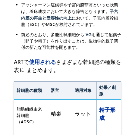
アッシャーマン症候群や子宮内膜菲薄といった状態
子宮
は、着床成功において大きな障害となります。
内膜の再生と受容性の向上
において、子宮内膜幹細
胞（ESC）やMSCが検討されています。
IVG
前述のとおり、多能性幹細胞から
を通じて配偶子
（卵子や精子）を作り出すことは、生物学的親子関
係の新たな可能性を開きます。
使用される
ARTで
さまざまな幹細胞の種類を
表1にまとめます。
効果／刺
幹細胞の種類
器官
適用対象
激
精子形
脂肪組織由来
精巣
ラット
幹細胞
成
（ADSC）