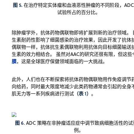
图 5.
在治疗特定实体瘤和血液恶性肿瘤的不同阶段，ADC
试验所占的百分比。
除肿瘤学外，抗体药物偶联物即将扩展到新的治疗领域。 
生素耐药性影响了细菌感染的治疗效果，因此开发了抗体抗生素
偶联物一样，抗体抗生素偶联物利用抗体向目标细菌输送
生素的效力相结合。 虽然对AAC的研究还很有限，但这
膜
，这是全球医疗保健领域面临的一大挑战。
此外，人们也在不断探索将抗体药物偶联物用作免疫调节
向给药，同时最大限度地减少此类药物通常会引起的全身
（表 1）
肌无力等一系列疾病进行测试
。
图 6
. ADC 策略在非肿瘤适应症中调节致病细胞活性的试
例。