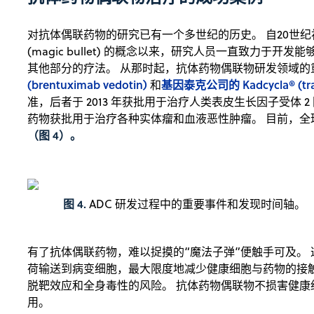
对抗体偶联药物的研究已有一个多世纪的历史。 自20世纪
(magic bullet) 的概念以来，研究人员一直致力于
其他部分的疗法。 从那时起，抗体药物偶联物研发领域的
(brentuximab vedotin)
基因泰克公司的 Kadcycla® (tra
和
准，后者于 2013 年获批用于治疗人类表皮生长因子受体 2
药物获批用于治疗各种实体瘤和血液恶性肿瘤。 目前，全
（图 4）。
图 4.
ADC 研发过程中的重要事件和发现时间轴。
有了抗体偶联药物，难以捉摸的“魔法子弹”便触手可及。
荷输送到病变细胞，最大限度地减少健康细胞与药物的接
脱靶效应和全身毒性的风险。 抗体药物偶联物不损害健
用。