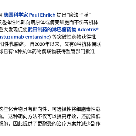
德国科学家 Paul Ehrlich
初
提出“魔法子弹”
开发能够选择性地靶向病原体或病变细胞而不伤害机体
武田制药的淋巴瘤药物 Adcetris®
重大发现促使
stuzumab emtansine
) 等突破性药物获得批
 阳性乳腺癌。 自2020年以来，又有8种抗体偶联
球已有15种抗体药物偶联物获得监管部门批准
 这些化合物具有靶向性，可选择性将细胞毒性载
触。 这种靶向方法不仅可以提高疗效，还能降低
康细胞，因此提供了更耐受的治疗方案并减少副作