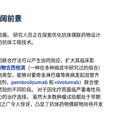
阔前景
进展。 研究人员正在探索优化抗体偶联药物设计
的抗体工程技术。
的联合疗法可以产生协同效应，扩大其临床影
化疗药物吉西他滨
（一种在多种癌症中研究过的组合）
胞类型，能够对霍奇金淋巴瘤等疾病发起双管齐
pembrolizumab
nivolumab
制剂、
和
）联合使
试验的不同阶段。 对于因化疗而面临严重毒性风
力的治疗选择。 虽然大多数肿瘤试验都处于早期
围之广令人惊讶，凸显了抗体药物偶联物尚待开发