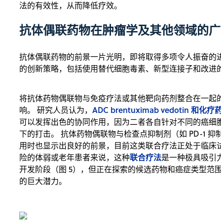
法的有效性，从而降低疗效。
抗体偶联药物在肿瘤学及其他领域的广
抗体偶联药物的前景一片光明，即将取得多项令人振奋的
的创新策略，包括使用替代细胞毒素、新型连接子和改进
将抗体药物偶联物与免疫疗法或其他靶向药剂整合在一起
ADC brentuximab vedotin 和
响。 研究人员认为，
可以发挥出色的协同作用，因为二者各自针对不同的癌细
下的打击。 抗体药物偶联物与检查点抑制剂（如 PD-1 抑
用时也显示出良好的前景，目前这类联合疗法正处于临床
联合疗法
险的体弱或老年患者来说，这种
是一种极具吸引
开发阶段（图 5），但正在探索的候选药物和癌症类型范
的巨大潜力。