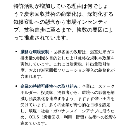
特許活動が増加している理由は何でしょ
う？炭素回収技術の商業化は、深刻化する
気候変動への懸念から市場インセンティ
ブ、技術進歩に至るまで、複数の要因によ
って推進されています。
厳格な環境規制
：世界各国の政府は、温室効果ガス
排出量の削減を目的としたより厳格な規制や政策を
実施しています。これには炭素税、排出量取引制
度、および炭素回収ソリューション導入の義務化が
含まれます。
企業の持続可能性への取り組み
：企業は、ステーク
ホルダー、投資家、消費者から、環境への影響を削
減し脱炭素化を達成するよう、ますます強い圧力を
受けています。多くの企業が野心的な目標を設定
し、環境・社会・ガバナンスイニシアチブに沿うた
め、CCUS（炭素回収・利用・貯留）技術への投資を
進めています。