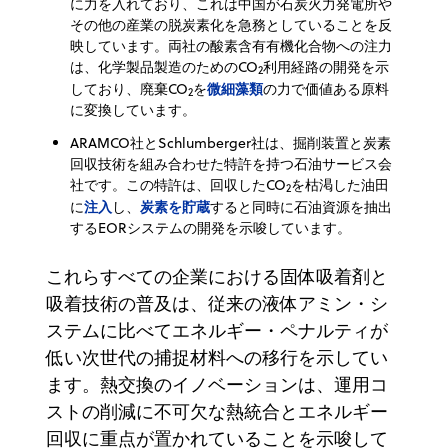
に力を入れており、これは中国が石炭火力発電所や
その他の産業の脱炭素化を急務としていることを反
映しています。両社の酸素含有有機化合物への注力
は、化学製品製造のためのCO
利用経路の開発を示
2
微細藻類
しており、廃棄CO
を
の力で価値ある原料
2
に変換しています。
ARAMCO社とSchlumberger社は、掘削装置と炭素
回収技術を組み合わせた特許を持つ石油サービス会
社です。この特許は、回収したCO
を枯渇した油田
2
注入
炭素を貯蔵
に
し、
すると同時に石油資源を抽出
するEORシステムの開発を示唆しています。
これらすべての企業における固体吸着剤と
吸着技術の普及は、従来の液体アミン・シ
ステムに比べてエネルギー・ペナルティが
低い次世代の捕捉材料への移行を示してい
ます。熱交換のイノベーションは、運用コ
ストの削減に不可欠な熱統合とエネルギー
回収に重点が置かれていることを示唆して