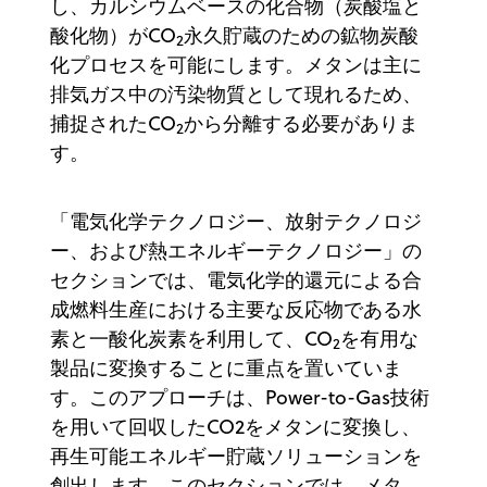
し、カルシウムベースの化合物（炭酸塩と
酸化物）がCO
永久貯蔵のための鉱物炭酸
2
化プロセスを可能にします。メタンは主に
排気ガス中の汚染物質として現れるため、
捕捉されたCO
から分離する必要がありま
2
す。
「電気化学テクノロジー、放射テクノロジ
ー、および熱エネルギーテクノロジー」の
セクションでは、電気化学的還元による合
成燃料生産における主要な反応物である水
素と一酸化炭素を利用して、CO
を有用な
2
製品に変換することに重点を置いていま
す。このアプローチは、Power-to-Gas技術
を用いて回収したCO
2をメタンに変換し、
再生可能エネルギー貯蔵ソリューションを
創出します。このセクションでは、メタ