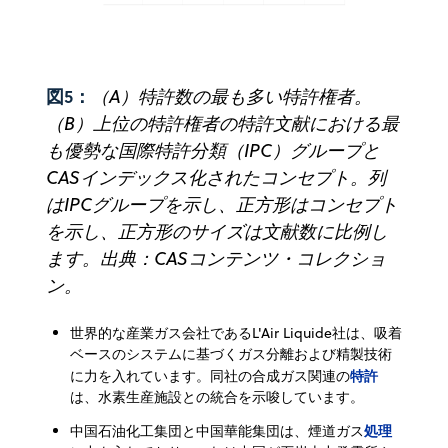
図5：
（A）特許数の最も多い特許権者。
（B）上位の特許権者の特許文献における最
も優勢な国際特許分類（IPC）グループと
CASインデックス化されたコンセプト。列
はIPCグループを示し、正方形はコンセプト
を示し、正方形のサイズは文献数に比例し
ます。出典：CASコンテンツ・コレクショ
ン。
世界的な産業ガス会社であるL'Air Liquide社は、吸着
ベースのシステムに基づくガス分離および精製技術
特許
に力を入れています。同社の合成ガス関連の
は、水素生産施設との統合を示唆しています。
処理
中国石油化工集団と中国華能集団は、煙道ガス