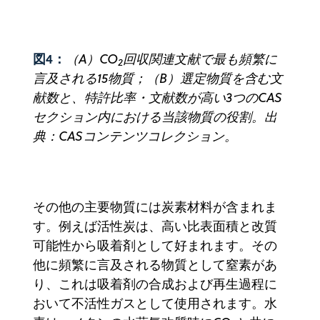
図4：
（A）CO
回収関連文献で最も頻繁に
2
言及される15物質；（B）選定物質を含む文
献数と、特許比率・文献数が高い3つのCAS
セクション内における当該物質の役割。出
典：CASコンテンツコレクション。
その他の主要物質には炭素材料が含まれま
す。例えば活性炭は、高い比表面積と改質
可能性から吸着剤として好まれます。その
他に頻繁に言及される物質として窒素があ
り、これは吸着剤の合成および再生過程に
おいて不活性ガスとして使用されます。水