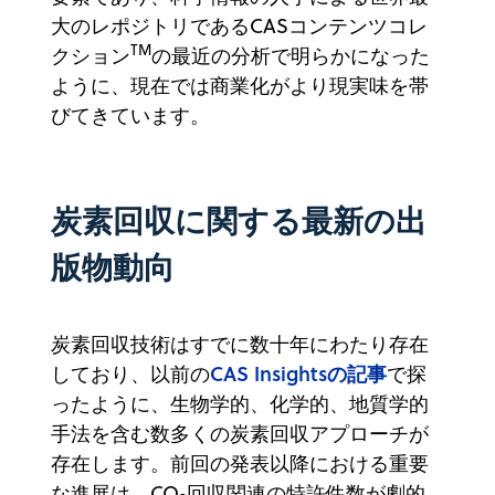
大のレポジトリである
CASコンテンツコレ
TM
クション
の最近の分析で明らかになった
ように、現在では商業化がより現実味を帯
びてきています。
炭素回収に関する最新の出
版物動向
炭素回収技術はすでに数十年にわたり存在
CAS Insightsの記事
しており、以前の
で探
ったように、生物学的、化学的、地質学的
手法を含む数多くの炭素回収アプローチが
存在します。前回の発表以降における重要
な進展は、CO
回収関連の特許件数が劇的