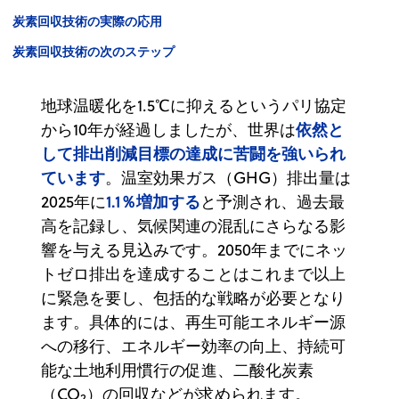
炭素回収技術の実際の応用
炭素回収技術の次のステップ
地球温暖化を1.5℃に抑えるというパリ協定
依然と
から10年が経過しましたが、世界は
して排出削減目標の達成に苦闘を強いられ
ています
。温室効果ガス（GHG）排出量は
1.1％増加する
2025年に
と予測され、過去最
高を記録し、気候関連の混乱にさらなる影
響を与える見込みです。2050年までにネッ
トゼロ排出を達成することはこれまで以上
に緊急を要し、包括的な戦略が必要となり
ます。具体的には、再生可能エネルギー源
への移行、エネルギー効率の向上、持続可
能な土地利用慣行の促進、二酸化炭素
（CO
）の回収などが求められます。
2