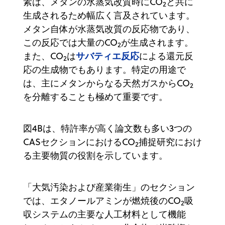
素は、メタンの水蒸気改質時にCO
と共に
2
生成されるため幅広く言及されています。
メタン自体が水蒸気改質の反応物であり、
この反応では大量のCO
が生成されます。
2
サバティエ反応
また、CO
は
による還元反
2
応の生成物でもあります。特定の用途で
は、主にメタンからなる天然ガスからCO
2
を分離することも極めて重要です。
図4Bは、特許率が高く論文数も多い3つの
CASセクションにおけるCO
捕捉研究におけ
2
る主要物質の役割を示しています。
「大気汚染および産業衛生」のセクション
では、エタノールアミンが燃焼後のCO
吸
2
収システムの主要な人工材料として機能