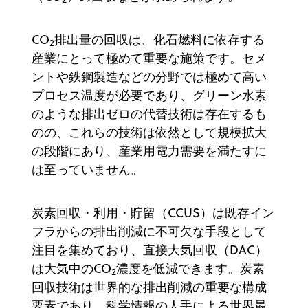
CO
排出量の回収は、化石燃料に依存する
2
産業にとって極めて重要な施策です。セメ
ントや鉄鋼製造などの分野では極めて高い
プロセス温度が必要であり、グリーン水素
のような排出ゼロの代替技術は存在するも
のの、これらの技術は依然として規模拡大
の段階にあり、産業用電力需要を満たすに
は至っていません。
炭素回収・利用・貯留（CCUS）は既存イン
フラからの排出削減に不可欠な手段として
注目を集めており、直接大気回収（DAC）
は大気中のCO
濃度を低減できます。炭素
2
回収技術は世界的な排出削減の重要な構成
要素であり、科学情報の人手による世界最