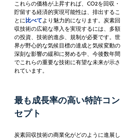
これらの価格が上昇すれば、CO
2を回収・
貯留する経済的実現可能性は、排出するこ
比べて
とに
より魅力的になります。炭素回
収技術の広範な導入を実現するには、多額
の投資、技術的進歩、規制が必要です。世
界が野心的な気候目標の達成と気候変動の
深刻な影響の緩和に努める中、今後数年間
でこれらの重要な技術に有望な未来が示さ
れています。
最も成長率の高い特許コン
セプト
炭素回収技術の商業化がどのように進展し