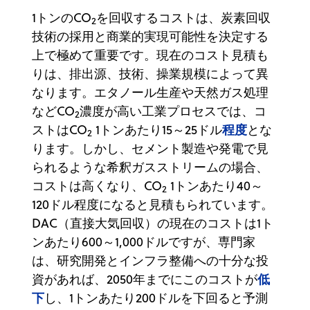
1トンのCO
を回収するコストは、炭素回収
2
技術の採用と商業的実現可能性を決定する
上で極めて重要です。現在のコスト見積も
りは、排出源、技術、操業規模によって異
なります。エタノール生産や天然ガス処理
などCO
濃度が高い工業プロセスでは、コ
2
程度
ストはCO
1トンあたり15～25ドル
とな
2
ります。しかし、セメント製造や発電で見
られるような希釈ガスストリームの場合、
コストは高くなり、CO
1トンあたり40～
2
120ドル程度になると見積もられています。
DAC（直接大気回収）の現在のコストは1ト
ンあたり600～1,000ドルですが、専門家
は、研究開発とインフラ整備への十分な投
低
資があれば、2050年までにこのコストが
下
し、1トンあたり200ドルを下回ると予測