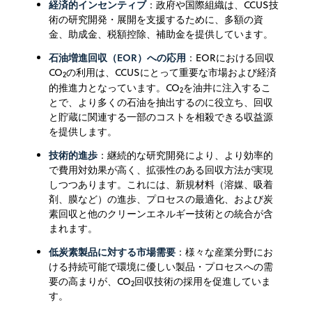
経済的インセンティブ
：政府や国際組織は、CCUS技
術の研究開発・展開を支援するために、多額の資
金、助成金、税額控除、補助金を提供しています。
石油増進回収（EOR）への応用
：EORにおける回収
CO
の利用は、CCUSにとって重要な市場および経済
2
的推進力となっています。
CO
を油井に注入するこ
2
とで、より多くの石油を抽出するのに役立ち、回収
と貯蔵に関連する一部のコストを相殺できる収益源
を提供します。
技術的進歩
：継続的な研究開発により、より効率的
で費用対効果が高く、拡張性のある回収方法が実現
しつつあります。これには、新規材料（溶媒、吸着
剤、膜など）の進歩、プロセスの最適化、および炭
素回収と他のクリーンエネルギー技術との統合が含
まれます。
低炭素製品に対する市場需要
：様々な産業分野にお
ける持続可能で環境に優しい製品・プロセスへの需
要の高まりが、CO
回収技術の採用を促進していま
2
す。