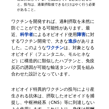
と。投与は、過量摂取後できるだけはやく行う必要
があること。
ワクチンを開発すれば、過剰摂取を未然に
防ぐことができる可能性があります。最
科学者
障害
近、
によるオピオイド使用
に対
進歩
するワクチン開発で、大きな
がありま
ワクチン
した。このような
は、対象となる
オピオイド（フェンタニル、モルヒネな
ど）に構造的に類似したハプテンと、免疫
反応の誘因が可能な輸送タンパク質を組み
合わせた設計となっています。
オピオイド特異的ワクチンの投与により産
生される抗体は、摂取したオピオイドを捕
捉し、中枢神経系（CNS）等に到達しない
よう作用します。これにより、身体は報酬