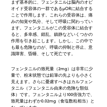
まず基本的に、フェンタニルは脳内のオピ
オイド受容体の一群であるµORに結合する
ことで作用します。これらの受容体は、痛
みの知覚や気分、そして呼吸に関わってい
ます。フェンタニルがこの受容体に結合す
ると、多幸感、錯乱、鎮静などいくつかの
作用を引き起こします。しかし、この中で
も最も危険なのが、呼吸の抑制と停止、意
識障害、昏睡、そして死亡です。
フェンタニルの致死量（2mg）は非常に少
量で、粉末状態では鉛筆の先よりも小さく
見えます。さらに憂慮すべきはカルフェン
タニル（フェンタニル由来の危険な類似
体）です。フェンタニルより100倍強力で、
致死量はわずか0.02mg（食塩数粒相当）と