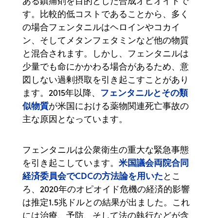
ある鎮痛剤を目的とした合成オピオイドで
す。比較的低コストであることから、多く
の場合フェンタニルはヘロインやコカイ
ン、そしてメタンフェタミンなど他の物質
と混合されます。しかし、フェンタニルは
少量でも命にかかわる場合があるため、意
図しない過剰摂取を引き起こすことがあり
フェンタニルとその類
ます。2015年以降、
似物質
が米国における薬物関連死亡事故の
主な原因となっています。
フェンタニルは公衆衛生の重大な緊急事態
米国議会両院合同
を引き起こしています。
経済委員会でCDCの方法論を用いた
とこ
ろ、2020年のオピオイド危機の経済的影響
は推定1.5兆ドルとの結果が出ました。これ
には治療、予防、そして法の執行などが含