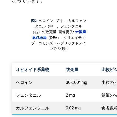
なっています。
図2:
ヘロイン（左）、カルフェン
タニル（中）、フェンタニル
米国麻
（右）の致死量 画像提供:
薬取締局
（DEA）- クリエイティ
ブ・コモンズ・パブリックドメイ
ンでの使用
オピオイド系薬物
致死量
比較ビ
ヘロイン
30-100* mg
小粒の
フェンタニル
2 mg
鉛筆の
カルフェンタニル
0.02 mg
食塩数