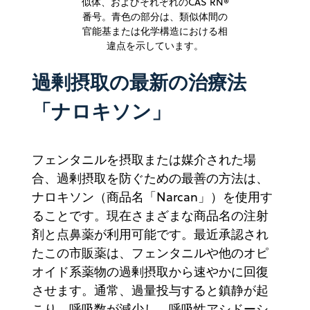
似体、およびそれぞれのCAS RN®
番号。青色の部分は、類似体間の
官能基または化学構造における相
違点を示しています。
過剰摂取の最新の治療法
「ナロキソン」
フェンタニルを摂取または媒介された場
合、過剰摂取を防ぐための最善の方法は、
ナロキソン（商品名「Narcan」）を使用す
ることです。現在さまざまな商品名の注射
剤と点鼻薬が利用可能です。最近承認され
たこの市販薬は、フェンタニルや他のオピ
オイド系薬物の過剰摂取から速やかに回復
させます。通常、過量投与すると鎮静が起
こり、呼吸数が減少し、呼吸性アシドーシ