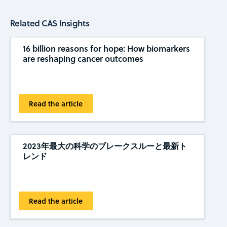
Related CAS Insights
16 billion reasons for hope: How biomarkers
are reshaping cancer outcomes
Read the article
2023年最大の科学のブレークスルーと最新ト
レンド
Read the article