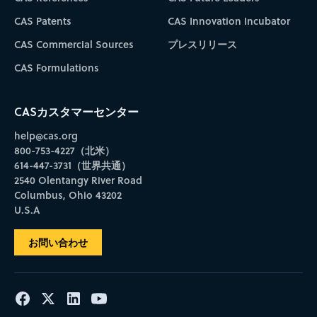
CAS Patents
CAS Innovation Incubator
CAS Commercial Sources
プレスリリース
CAS Formulations
CASカスタマーセンター
help@cas.org
800-753-4227（北米）
614-447-3731（世界共通）
2540 Olentangy River Road
Columbus, Ohio 43202
U.S.A
お問い合わせ