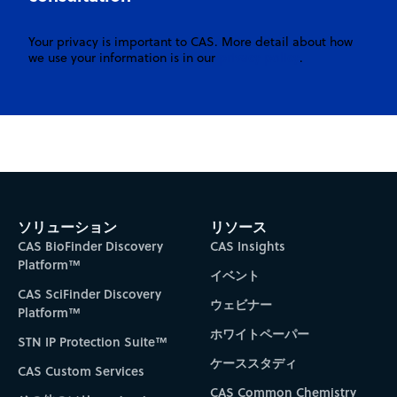
Your privacy is important to CAS. More detail about how
privacy policy
we use your information is in our
.
ソリューション
リソース
CAS BioFinder Discovery
CAS Insights
Platform™
イベント
CAS SciFinder Discovery
ウェビナー
Platform™
ホワイトペーパー
STN IP Protection Suite™
ケーススタディ
CAS Custom Services
CAS Common Chemistry