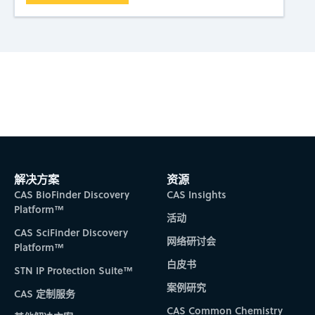
Subscribe to CAS Insights
解决方案
资源
CAS BioFinder Discovery
CAS Insights
Platform™
活动
CAS SciFinder Discovery
网络研讨会
Platform™
白皮书
STN IP Protection Suite™
案例研究
CAS 定制服务
CAS Common Chemistry