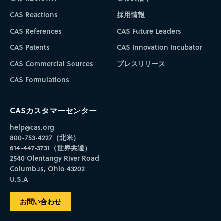
CAS Reactions
採用情報
CAS References
CAS Future Leaders
CAS Patents
CAS Innovation Incubator
CAS Commercial Sources
プレスリリース
CAS Formulations
CASカスタマーセンター
help@cas.org
800-753-4227（北米）
614-447-3731（世界共通）
2540 Olentangy River Road
Columbus, Ohio 43202
U.S.A
お問い合わせ