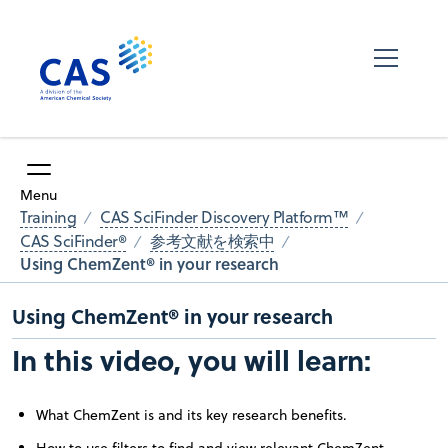
Menu
Training
CAS SciFinder Discovery Platform™
CAS SciFinder®
参考文献を検索中
Using ChemZent® in your research
Using ChemZent® in your research
In this video, you will learn:
What ChemZent is and its key research benefits.
How to use filters to find and view relevant ChemZent