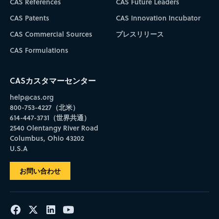
CAS References
CAS Future Leaders
CAS Patents
CAS Innovation Incubator
CAS Commercial Sources
プレスリリース
CAS Formulations
CASカスタマーセンター
help@cas.org
800-753-4227（北米）
614-447-3731（世界共通）
2540 Olentangy River Road
Columbus, Ohio 43202
U.S.A
お問い合わせ