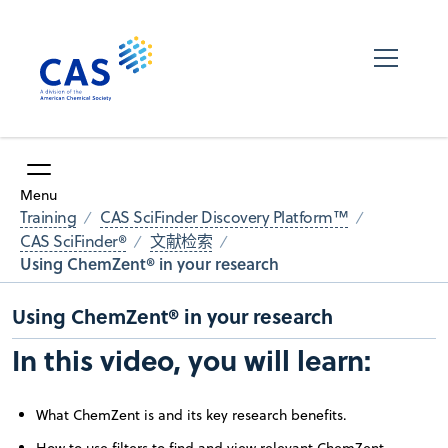
Menu
Training
CAS SciFinder Discovery Platform™
CAS SciFinder®
文献检索
Using ChemZent® in your research
Using ChemZent® in your research
In this video, you will learn:
What ChemZent is and its key research benefits.
How to use filters to find and view relevant ChemZent