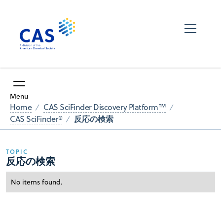
Menu
Home
CAS SciFinder Discovery Platform™
反応の検索
CAS SciFinder®
TOPIC
反応の検索
No items found.