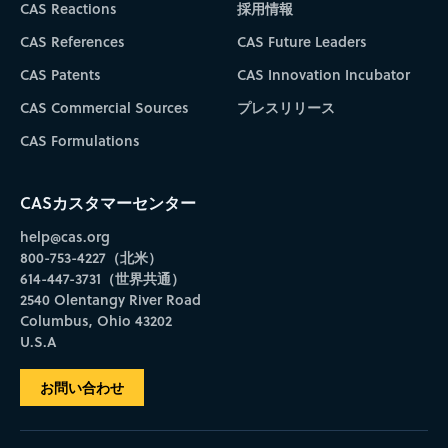
CAS Reactions
採用情報
CAS References
CAS Future Leaders
CAS Patents
CAS Innovation Incubator
CAS Commercial Sources
プレスリリース
CAS Formulations
CASカスタマーセンター
help@cas.org
800-753-4227（北米）
614-447-3731（世界共通）
2540 Olentangy River Road
Columbus, Ohio 43202
U.S.A
お問い合わせ